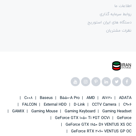
اطلاعات ما
روابط سرمایه گذاری
دستگاه های ایران استوریج
نظرات مشتریان
C008
Baseus
B550-A Pro
AMD
AI720
ADATA
FALCON
External HDD
D-Link
CCTV Camera
C906
GAMIX
Gaming Mouse
Gaming Keyboard
Gaming Headset
GeForce GTX 1050 Ti 4GT OCV1
GeForce
GeForce GTX 1650 D6 VENTUS XS OC
GeForce RTX 2060 VENTUS GP OC