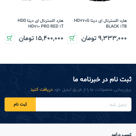
هارد اکسترنال ای دیتا HD770G
هارد اکسترنال ای دیتا HDD
HD710 PRO RED 1T
BLACK 1TB
9,333,000
تومان
15,400,000
تومان
ثبت نام در خبرنامه ما
بروزرسانی محصولات ما را از طریق ایمیل خود
دریافت کنید
.
ثبت نام
کسب درآمد