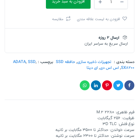
افزودن به سبد خرید
اس
دی
ای
افزودن به لیست علاقه مندی
مقایسه
دیتا
PCIE
M2
ارسال 2 روزه
2280
ارسال سریع به سراسر ایران
SX8200
PRO
+
HEATSINK
دسته بندی :
تجهیزات ذخیره سازی
,
حافظه SSD
برچسب :
,
SSD
,
ADATA
(S11P)
SX8200
,
اس اس دی
,
ای دیتا
256G
تعداد
فرم ظاهری: M.2 2280
ظرفیت: 256 گیگابایت
نوع فلش: 3D TLC
سرعت خواندن: حداکثر تا 3500 مگابایت بر ثانیه
سرعت نوشتن: حداکثر تا 2300 مگابایت بر ثانیه