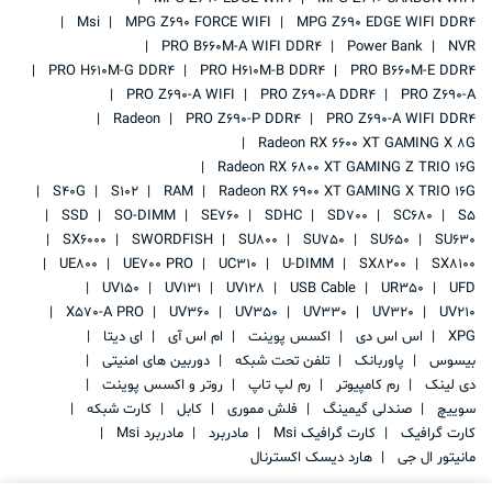
Msi
MPG Z690 FORCE WIFI
MPG Z690 EDGE WIFI DDR4
PRO B660M-A WIFI DDR4
Power Bank
NVR
PRO H610M-G DDR4
PRO H610M-B DDR4
PRO B660M-E DDR4
PRO Z690-A WIFI
PRO Z690-A DDR4
PRO Z690-A
Radeon
PRO Z690-P DDR4
PRO Z690-A WIFI DDR4
Radeon RX 6600 XT GAMING X 8G
Radeon RX 6800 XT GAMING Z TRIO 16G
S40G
S102
RAM
Radeon RX 6900 XT GAMING X TRIO 16G
SSD
SO-DIMM
SE760
SDHC
SD700
SC680
S5
SX6000
SWORDFISH
SU800
SU750
SU650
SU630
UE800
UE700 PRO
UC310
U-DIMM
SX8200
SX8100
UV150
UV131
UV128
USB Cable
UR350
UFD
X570-A PRO
UV360
UV350
UV330
UV320
UV210
XPG
اس اس دی
اکسس پوینت
ام اس آی
ای دیتا
بیسوس
پاوربانک
تلفن تحت شبکه
دوربین های امنیتی
دی لینک
رم کامپیوتر
رم لپ تاپ
روتر و اکسس پوینت
سوییچ
صندلی گیمینگ
فلش مموری
کابل
کارت شبکه
کارت گرافیک
کارت گرافیک Msi
مادربرد
مادربرد Msi
مانیتور ال جی
هارد دیسک اکسترنال