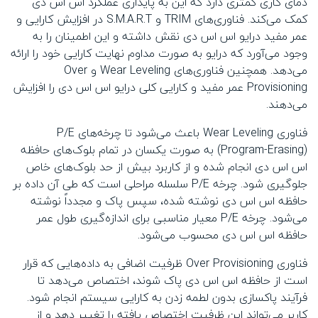
دمای کاری کمتری دارد که این به پایداری عملکرد اس اس دی
کمک می‌کند. فناوری‌های TRIM و S.M.A.R.T در افزایش کارایی و
عمر مفید درایو اس اس دی نقش داشته و این اطمینان را به
وجود می‌آورد که درایو به صورت مداوم نهایت کارایی خود را ارائه
می‌دهد. همچنین فناوری‌های Wear Leveling و Over
Provisioning عمر مفید و کارایی کلی درایو اس اس دی را افزایش
می‌دهند.
فناوری Wear Leveling باعث می‌شود تا چرخه‌های P/E
(Program-Erasing) به صورت یکسان در تمام بلوک‌های حافظه
اس اس دی انجام شده و از کاربرد بیش از حد بلوک‌های خاص
جلوگیری شود. چرخه P/E سلسله مراحلی است که طی آن داده بر
حافظه اس اس دی نوشته شده، سپس پاک و مجدداً نوشته
می‌شود. چرخه P/E معیار مناسبی برای اندازه‌گیری طول عمر
حافظه اس اس دی محسوب می‌شود.
فناوری Over Provisioning ظرفیت اضافی به داده‌هایی که قرار
است از حافظه اس اس دی پاک شوند، اختصاص می‌دهد تا
فرآیند پاکسازی بدون لطمه زدن به کارایی سیستم انجام شود.
کاربر می‌تواند این ظرفیت اختصاص یافته را تغییر دهد و از