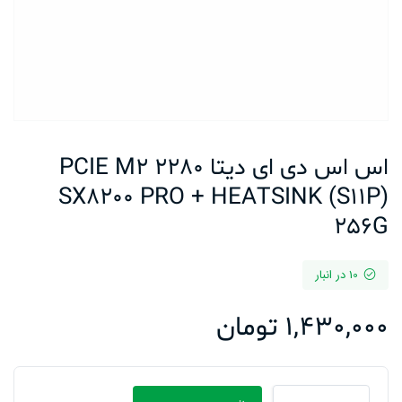
اس اس دی ای دیتا PCIE M2 2280
SX8200 PRO + HEATSINK (S11P)
256G
10 در انبار
1,430,000
تومان
اس