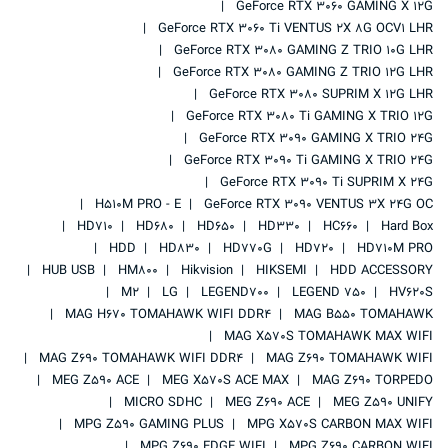
GeForce RTX 3060 GAMING X 12G
GeForce RTX 3060 Ti VENTUS 2X 8G OCV1 LHR
GeForce RTX 3080 GAMING Z TRIO 10G LHR
GeForce RTX 3080 GAMING Z TRIO 12G LHR
GeForce RTX 3080 SUPRIM X 12G LHR
GeForce RTX 3080 Ti GAMING X TRIO 12G
GeForce RTX 3090 GAMING X TRIO 24G
GeForce RTX 3090 Ti GAMING X TRIO 24G
GeForce RTX 3090 Ti SUPRIM X 24G
H510M PRO - E
GeForce RTX 3090 VENTUS 3X 24G OC
HD710
HD680
HD650
HD330
HC660
Hard Box
HDD
HD830
HD770G
HD720
HD710M PRO
HUB USB
HM800
Hikvision
HIKSEMI
HDD ACCESSORY
M2
LG
LEGEND700
LEGEND 750
HV620S
MAG H670 TOMAHAWK WIFI DDR4
MAG B550 TOMAHAWK
MAG X570S TOMAHAWK MAX WIFI
MAG Z690 TOMAHAWK WIFI DDR4
MAG Z690 TOMAHAWK WIFI
MEG Z590 ACE
MEG X570S ACE MAX
MAG Z690 TORPEDO
MICRO SDHC
MEG Z690 ACE
MEG Z590 UNIFY
MPG Z590 GAMING PLUS
MPG X570S CARBON MAX WIFI
MPG Z690 EDGE WIFI
MPG Z690 CARBON WIFI