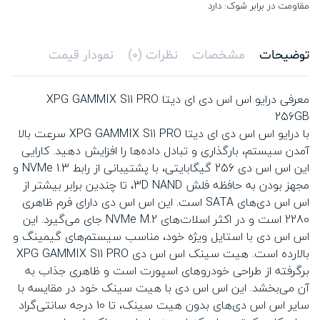
مقاومت در برابر شوک: دارد
توضیحات
مشخصات
نظرات (0)
نمودار قیمت
معرفی درایو اس اس دی ای دیتا XPG GAMMIX S11 PRO
256GB
با درایو اس اس دی ای دیتا XPG GAMMIX S11 PRO سرعت بالا
آمدن سیستم، بارگذاری و تبادل داده‌ها را افزایش دهید. کارایی
این اس اس دی 256 گیگابایتی، با پشتیبانی از رابط NVMe 1.3 و
مجهز بودن به حافظه فلش 3D NAND، تا چندین برابر بیشتر از
اس اس دی‌های SATA است. این اس اس دی دارای فرم ظاهری
2280 است و در اکثر اسلات‌های NVMe M.2 جای می‌گیرد. این
اس اس دی با استایل ویژه خود، مناسب سیستم‌های گیمینگ و
بالارده است. هیت ‌سینک اس اس دی XPG GAMMIX S11 PRO
برگرفته از طراحی خودروهای اسپورت است و ظاهری جذاب به
آن می‌بخشد. این اس اس دی با هیت‌ سینک خود در مقایسه با
سایر اس اس دی‌های بدون هیت ‌سینک، تا 10 درجه سانتی‌گراد