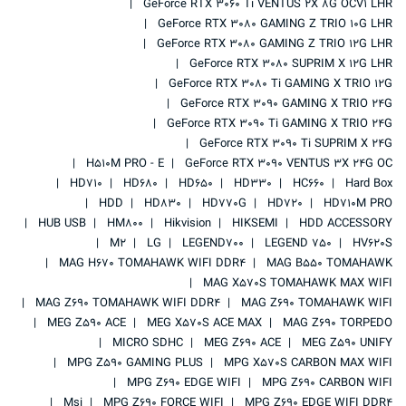
GeForce RTX 3060 Ti VENTUS 2X 8G OCV1 LHR
GeForce RTX 3080 GAMING Z TRIO 10G LHR
GeForce RTX 3080 GAMING Z TRIO 12G LHR
GeForce RTX 3080 SUPRIM X 12G LHR
GeForce RTX 3080 Ti GAMING X TRIO 12G
GeForce RTX 3090 GAMING X TRIO 24G
GeForce RTX 3090 Ti GAMING X TRIO 24G
GeForce RTX 3090 Ti SUPRIM X 24G
H510M PRO - E
GeForce RTX 3090 VENTUS 3X 24G OC
HD710
HD680
HD650
HD330
HC660
Hard Box
HDD
HD830
HD770G
HD720
HD710M PRO
HUB USB
HM800
Hikvision
HIKSEMI
HDD ACCESSORY
M2
LG
LEGEND700
LEGEND 750
HV620S
MAG H670 TOMAHAWK WIFI DDR4
MAG B550 TOMAHAWK
MAG X570S TOMAHAWK MAX WIFI
MAG Z690 TOMAHAWK WIFI DDR4
MAG Z690 TOMAHAWK WIFI
MEG Z590 ACE
MEG X570S ACE MAX
MAG Z690 TORPEDO
MICRO SDHC
MEG Z690 ACE
MEG Z590 UNIFY
MPG Z590 GAMING PLUS
MPG X570S CARBON MAX WIFI
MPG Z690 EDGE WIFI
MPG Z690 CARBON WIFI
Msi
MPG Z690 FORCE WIFI
MPG Z690 EDGE WIFI DDR4