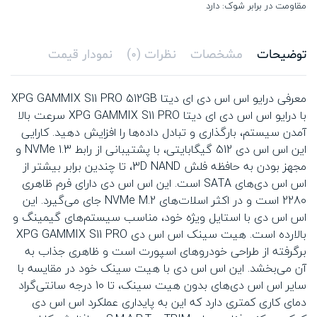
مقاومت در برابر شوک: دارد
توضیحات
مشخصات
نظرات (0)
نمودار قیمت
معرفی درایو اس اس دی ای دیتا XPG GAMMIX S11 PRO 512GB
با درایو اس اس دی ای دیتا XPG GAMMIX S11 PRO سرعت بالا
آمدن سیستم، بارگذاری و تبادل داده‌ها را افزایش دهید. کارایی
این اس اس دی 512 گیگابایتی، با پشتیبانی از رابط NVMe 1.3 و
مجهز بودن به حافظه فلش 3D NAND، تا چندین برابر بیشتر از
اس اس دی‌های SATA است. این اس اس دی دارای فرم ظاهری
2280 است و در اکثر اسلات‌های NVMe M.2 جای می‌گیرد. این
اس اس دی با استایل ویژه خود، مناسب سیستم‌های گیمینگ و
بالارده است. هیت ‌سینک اس اس دی XPG GAMMIX S11 PRO
برگرفته از طراحی خودروهای اسپورت است و ظاهری جذاب به
آن می‌بخشد. این اس اس دی با هیت‌ سینک خود در مقایسه با
سایر اس اس دی‌های بدون هیت ‌سینک، تا 10 درجه سانتی‌گراد
دمای کاری کمتری دارد که این به پایداری عملکرد اس اس دی