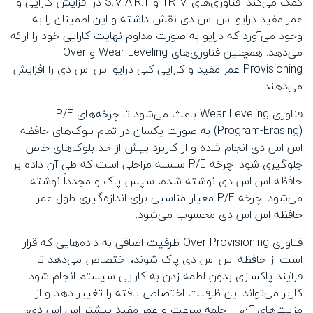
کمک می‌کند. فناوری‌های TRIM و S.M.A.R.T در افزایش کارایی و
عمر مفید درایو اس اس دی نقش داشته و این اطمینان را به
وجود می‌آورد که درایو به صورت مداوم نهایت کارایی خود را ارائه
می‌دهد. همچنین فناوری‌های Wear Leveling و Over
Provisioning عمر مفید و کارایی کلی درایو اس اس دی را افزایش
می‌دهند.
فناوری Wear Leveling باعث می‌شود تا چرخه‌های P/E
(Program-Erasing) به صورت یکسان در تمام بلوک‌های حافظه
اس اس دی انجام شده و از کاربرد بیش از حد بلوک‌های خاص
جلوگیری شود. چرخه P/E سلسله مراحلی است که طی آن داده بر
حافظه اس اس دی نوشته شده، سپس پاک و مجدداً نوشته
می‌شود. چرخه P/E معیار مناسبی برای اندازه‌گیری طول عمر
حافظه اس اس دی محسوب می‌شود.
فناوری Over Provisioning ظرفیت اضافی به داده‌هایی که قرار
است از حافظه اس اس دی پاک شوند، اختصاص می‌دهد تا
فرآیند پاکسازی بدون لطمه زدن به کارایی سیستم انجام شود.
کاربر می‌تواند این ظرفیت اختصاص یافته را تغییر دهد و از
مزیت‌های آن، از جلمه سرعت و عمر مفید بیشتر اس اس دی،