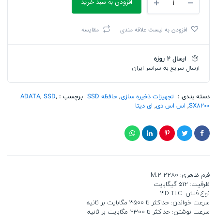
افزودن به سبد خرید
اس
دی
ای
افزودن به لیست علاقه مندی
مقایسه
دیتا
PCIE
M2
ارسال 2 روزه
2280
ارسال سریع به سراسر ایران
SX8200
PRO
+
HEATSINK
دسته بندی :
تجهیزات ذخیره سازی
,
حافظه SSD
برچسب :
,
SSD
,
ADATA
(S11P)
SX8200
,
اس اس دی
,
ای دیتا
512G
تعداد
فرم ظاهری: M.2 2280
ظرفیت: 512 گیگابایت
نوع فلش: 3D TLC
سرعت خواندن: حداکثر تا 3500 مگابایت بر ثانیه
سرعت نوشتن: حداکثر تا 2300 مگابایت بر ثانیه