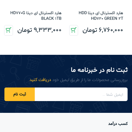
هارد اکسترنال ای دیتا HDD
هارد اکسترنال ای دیتا HD770G
BLACK 1TB
HD720 GREEN 2T
6,760,000
تومان
9,333,000
تومان
ثبت نام در خبرنامه ما
بروزرسانی محصولات ما را از طریق ایمیل خود
دریافت کنید
.
ثبت نام
کسب درآمد