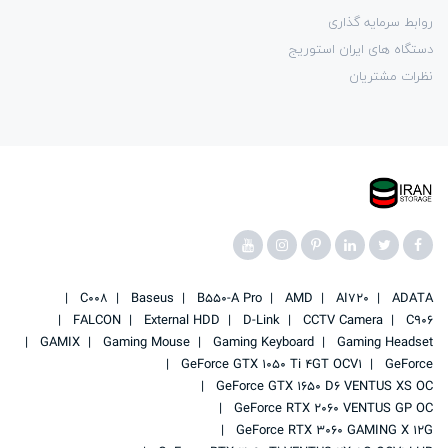
روابط سرمایه گذاری
دستگاه های ایران استوریج
نظرات مشتریان
C008
Baseus
B550-A Pro
AMD
AI720
ADATA
FALCON
External HDD
D-Link
CCTV Camera
C906
GAMIX
Gaming Mouse
Gaming Keyboard
Gaming Headset
GeForce GTX 1050 Ti 4GT OCV1
GeForce
GeForce GTX 1650 D6 VENTUS XS OC
GeForce RTX 2060 VENTUS GP OC
GeForce RTX 3060 GAMING X 12G