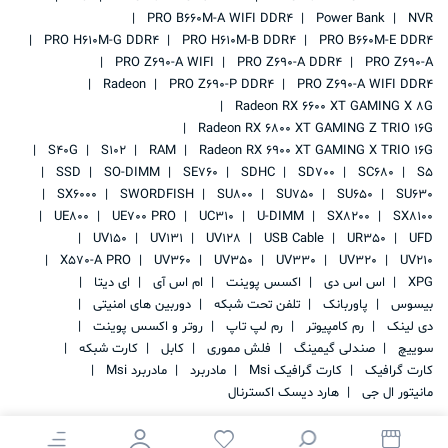
PRO B660M-A WIFI DDR4
Power Bank
NVR
PRO H610M-G DDR4
PRO H610M-B DDR4
PRO B660M-E DDR4
PRO Z690-A WIFI
PRO Z690-A DDR4
PRO Z690-A
Radeon
PRO Z690-P DDR4
PRO Z690-A WIFI DDR4
Radeon RX 6600 XT GAMING X 8G
Radeon RX 6800 XT GAMING Z TRIO 16G
S40G
S102
RAM
Radeon RX 6900 XT GAMING X TRIO 16G
SSD
SO-DIMM
SE760
SDHC
SD700
SC680
S5
SX6000
SWORDFISH
SU800
SU750
SU650
SU630
UE800
UE700 PRO
UC310
U-DIMM
SX8200
SX8100
UV150
UV131
UV128
USB Cable
UR350
UFD
X570-A PRO
UV360
UV350
UV330
UV320
UV210
XPG
اس اس دی
اکسس پوینت
ام اس آی
ای دیتا
بیسوس
پاوربانک
تلفن تحت شبکه
دوربین های امنیتی
دی لینک
رم کامپیوتر
رم لپ تاپ
روتر و اکسس پوینت
سوییچ
صندلی گیمینگ
فلش مموری
کابل
کارت شبکه
کارت گرافیک
کارت گرافیک Msi
مادربرد
مادربرد Msi
مانیتور ال جی
هارد دیسک اکسترنال