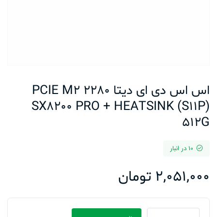
اس اس دی ای دیتا PCIE M2 2280
SX8200 PRO + HEATSINK (S11P)
512G
10 در انبار
2,051,000
تومان
اس