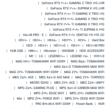
GeForce RTX 3080 GAMING Z TRIO 12G LHR
GeForce RTX 3080 SUPRIM X 12G LHR
GeForce RTX 3080 Ti GAMING X TRIO 12G
GeForce RTX 3090 GAMING X TRIO 24G
GeForce RTX 3090 Ti GAMING X TRIO 24G
GeForce RTX 3090 Ti SUPRIM X 24G
H510M PRO - E
GeForce RTX 3090 VENTUS 3X 24G OC
HD710
HD680
HD650
HD330
HC660
Hard Box
HDD
HD830
HD770G
HD720
HD710M PRO
HUB USB
HM800
Hikvision
HIKSEMI
HDD ACCESSORY
M2
LG
LEGEND700
LEGEND 750
HV620S
MAG H670 TOMAHAWK WIFI DDR4
MAG B550 TOMAHAWK
MAG X570S TOMAHAWK MAX WIFI
MAG Z690 TOMAHAWK WIFI DDR4
MAG Z690 TOMAHAWK WIFI
MEG Z590 ACE
MEG X570S ACE MAX
MAG Z690 TORPEDO
MICRO SDHC
MEG Z690 ACE
MEG Z590 UNIFY
MPG Z590 GAMING PLUS
MPG X570S CARBON MAX WIFI
MPG Z690 EDGE WIFI
MPG Z690 CARBON WIFI
Msi
MPG Z690 FORCE WIFI
MPG Z690 EDGE WIFI DDR4
PRO B660M-A WIFI DDR4
Power Bank
NVR