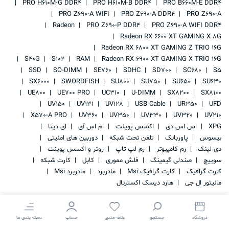
PRO H610M-G DDR4
PRO H610M-B DDR4
PRO B660M-E DDR4
PRO Z690-A WIFI
PRO Z690-A DDR4
PRO Z690-A
Radeon
PRO Z690-P DDR4
PRO Z690-A WIFI DDR4
Radeon RX 6600 XT GAMING X 8G
Radeon RX 6800 XT GAMING Z TRIO 16G
S40G
S102
RAM
Radeon RX 6900 XT GAMING X TRIO 16G
SSD
SO-DIMM
SE760
SDHC
SD700
SC680
S5
SX6000
SWORDFISH
SU800
SU750
SU650
SU630
UE800
UE700 PRO
UC310
U-DIMM
SX8200
SX8100
UV150
UV131
UV128
USB Cable
UR350
UFD
X570-A PRO
UV360
UV350
UV330
UV320
UV210
XPG
اس اس دی
اکسس پوینت
ام اس آی
ای دیتا
بیسوس
پاوربانک
تلفن تحت شبکه
دوربین های امنیتی
دی لینک
رم کامپیوتر
رم لپ تاپ
روتر و اکسس پوینت
سوییچ
صندلی گیمینگ
فلش مموری
کابل
کارت شبکه
کارت گرافیک
کارت گرافیک Msi
مادربرد
مادربرد Msi
مانیتور ال جی
هارد دیسک اکسترنال
فروشگاه
جستجو
علاقه مندی
حساب
دسته بندی ها
کلیه حقوق این سایت متعلق به
IRAN STORAGE
می باشد.