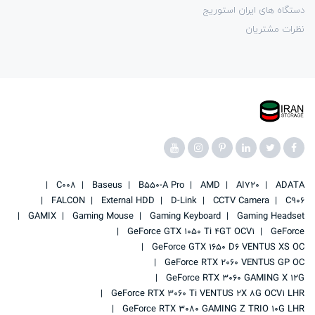
دستگاه های ایران استوریج
نظرات مشتریان
C008
Baseus
B550-A Pro
AMD
AI720
ADATA
FALCON
External HDD
D-Link
CCTV Camera
C906
GAMIX
Gaming Mouse
Gaming Keyboard
Gaming Headset
GeForce GTX 1050 Ti 4GT OCV1
GeForce
GeForce GTX 1650 D6 VENTUS XS OC
GeForce RTX 2060 VENTUS GP OC
GeForce RTX 3060 GAMING X 12G
GeForce RTX 3060 Ti VENTUS 2X 8G OCV1 LHR
GeForce RTX 3080 GAMING Z TRIO 10G LHR