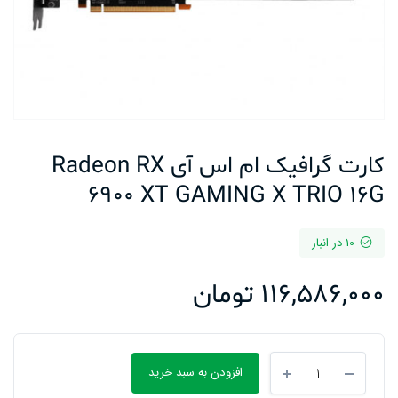
کارت گرافیک ام اس آی Radeon RX
6900 XT GAMING X TRIO 16G
10 در انبار
116,586,000
تومان
کارت
افزودن به سبد خرید
گرافیک
ام