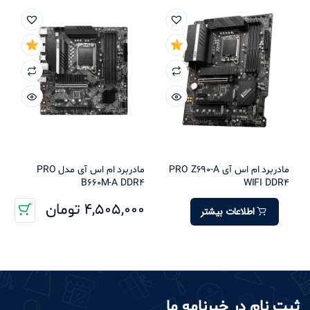
مادربرد ام اس آی PRO Z690-A
مادربرد ام اس آی مدل PRO
B660M-A DDR4
WIFI DDR4
4,505,000
تومان
اطلاعات بیشتر
ثبت نام در خبرنامه ما