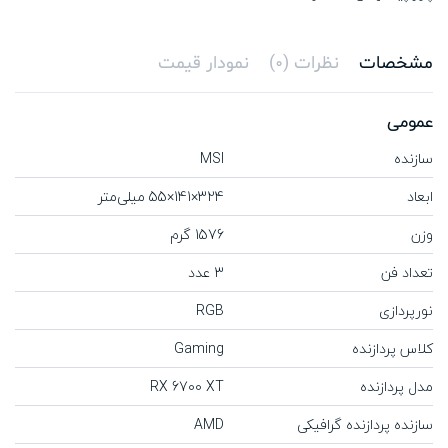
مشخصات
نظرات (0)
نمودار قیمت
عمومی
سازنده
MSI
ابعاد
324×141×55 میلی‌متر
وزن
1576 گرم
تعداد فن
3 عدد
نورپردازی
RGB
کلاس پردازنده
Gaming
مدل پردازنده
RX 6700 XT
سازنده پردازنده گرافیکی
AMD