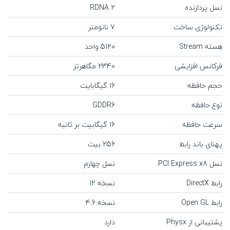
نسل پردازنده
RDNA 2
تکنولوژی ساخت
7 نانومتر
هسته‌ Stream
5120 واحد
فرکانس افزایشی
2340 مگاهرتز
حجم حافظه
16 گیگابایت
نوع حافظه
GDDR6
سرعت حافظه
16 گیگابیت بر ثانیه
پهنای باند رابط
256 بیت
نسل PCI Express x8
نسل چهارم
رابط DirectX
نسخه 12
رابط Open GL
نسخه 4.6
پشتیبانی از Physx
دارد