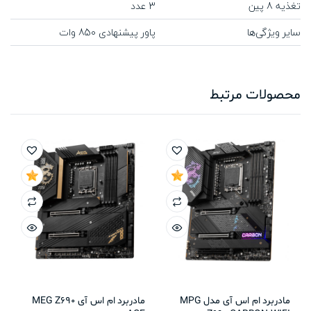
تغذیه 8 پین
3 عدد
سایر ویژگی‌ها
پاور پیشنهادی 850 وات
محصولات مرتبط
مادربرد ام اس آی مدل MPG
مادربرد ام اس آی MEG Z690