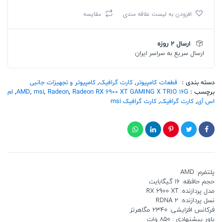
اس
افزودن به لیست علاقه مندی
مقایسه
آی
Radeon
RX
ارسال 2 روزه
6900
ارسال سریع به سراسر ایران
XT
GAMING
X
TRIO
دسته بندی :
قطعات کامپیوتر
,
کارت گرافیک
,
کامپیوتر و تجهیزات جانبی
16G
برچسب :
Radeon RX 6900 XT GAMING X TRIO 16G
,
Radeon
,
msi
,
AMD
,
ام
تعداد
اس آی
,
کارت گرافیک
,
کارت گرافیک msi
پلتفرم: AMD
حجم حافظه: 16 گیگابایت
مدل پردازنده: RX 6900 XT
نسل پردازنده: RDNA 2
فرکانس افزایشی: 2340 مگاهرتز
پاور پیشنهادی : 850 وات