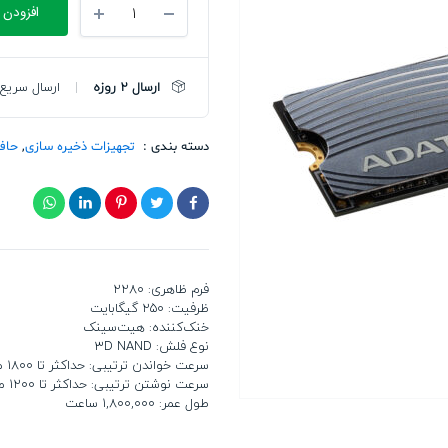
افزودن 
اس
دی
ای
دیتا
ارسال 2 روزه
ارسال سریع 
PCIE
M2
2280
دسته بندی :
تجهیزات ذخیره سازی
,
حافظه
SWORDFISH
250G
تعداد
فرم ظاهری: 2280
ظرفیت: 250 گیگابایت
خنک‌کننده: هیت‌سینک
نوع فلش: 3D NAND
سرعت خواندن ترتیبی: حداکثر تا 1800 مگابایت بر ثانیه
سرعت نوشتن ترتیبی: حداکثر تا 1200 مگابایت بر ثانیه
طول عمر: 1,800,000 ساعت