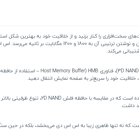
با کش SLC (ذخیره‌سازی 1 بیت داده در هر سل
در اس اس دی SWORDFISH حافظه فلش 3D NAND ت
هد داشت.