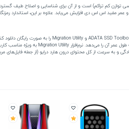
ی SWORDFISH مجهز به کد اصلاح خطای LDPC (بررسی توازن کم تراکم) است و از آن برای شناسایی 
سادگی و به سرعت از کل محتوای درون هارد درایو (از جمله فایل‌های 