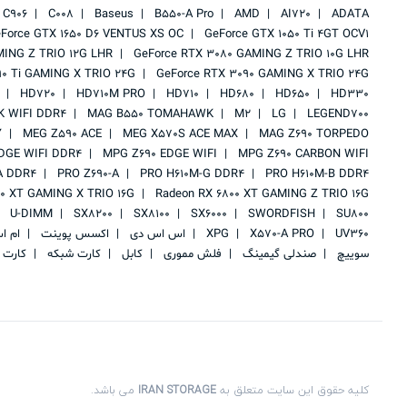
C906
C008
Baseus
B550-A Pro
AMD
AI720
ADATA
Force GTX 1650 D6 VENTUS XS OC
GeForce GTX 1050 Ti 4GT OCV1
MING Z TRIO 12G LHR
GeForce RTX 3080 GAMING Z TRIO 10G LHR
90 Ti GAMING X TRIO 24G
GeForce RTX 3090 GAMING X TRIO 24G
HD720
HD710M PRO
HD710
HD680
HD650
HD330
 WIFI DDR4
MAG B550 TOMAHAWK
M2
LG
LEGEND700
Y
MEG Z590 ACE
MEG X570S ACE MAX
MAG Z690 TORPEDO
DGE WIFI DDR4
MPG Z690 EDGE WIFI
MPG Z690 CARBON WIFI
A DDR4
PRO Z690-A
PRO H610M-G DDR4
PRO H610M-B DDR4
00 XT GAMING X TRIO 16G
Radeon RX 6800 XT GAMING Z TRIO 16G
U-DIMM
SX8200
SX8100
SX6000
SWORDFISH
SU800
UV360
X570-A PRO
XPG
اس اس دی
اکسس پوینت
ام ا
سوییچ
صندلی گیمینگ
فلش مموری
کابل
کارت شبکه
کارت 
کلیه حقوق این سایت متعلق به
IRAN STORAGE
می باشد.