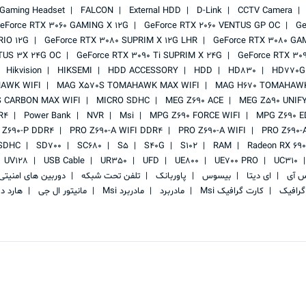
Gaming Headset
FALCON
External HDD
D-Link
CCTV Camera
eForce RTX 3060 GAMING X 12G
GeForce RTX 2060 VENTUS GP OC
Ge
RIO 12G
GeForce RTX 3080 SUPRIM X 12G LHR
GeForce RTX 3080 GA
TUS 3X 24G OC
GeForce RTX 3090 Ti SUPRIM X 24G
GeForce RTX 30
Hikvision
HIKSEMI
HDD ACCESSORY
HDD
HD830
HD770G
AWK WIFI
MAG X570S TOMAHAWK MAX WIFI
MAG H670 TOMAHAWK
 CARBON MAX WIFI
MICRO SDHC
MEG Z690 ACE
MEG Z590 UNIF
R4
Power Bank
NVR
Msi
MPG Z690 FORCE WIFI
MPG Z690 E
 Z690-P DDR4
PRO Z690-A WIFI DDR4
PRO Z690-A WIFI
PRO Z690-
SDHC
SD700
SC680
S5
S40G
S102
RAM
Radeon RX 69
UV128
USB Cable
UR350
UFD
UE800
UE700 PRO
UC310
س آی
ای دیتا
بیسوس
پاوربانک
تلفن تحت شبکه
دوربین های امنیت
گرافیک
کارت گرافیک Msi
مادربرد
مادربرد Msi
مانیتور ال جی
هارد د