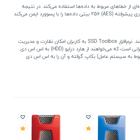
و اصلاح طیف گسترده‌ای از خطاهای مربوط به داده‌ها استفاده می‌کند. در نتیجه
اصلاح خطاها، تبادل داده‌ها با اطمینان بیشتری صورت می‌گیرد و عمر مفید اس اس دی افزایش می‌یابد. علاوه بر این، استاندارد رمزنگاری پیشرفته (AES) 256 بیتی داده‌ها را با پسوورد ایمن می‌کند
کاربران با خرید اس اس دی SWORDFISH می‌توانند جعبه ابزار ADATA SSD Toolbox و Migration Utility را به صورت رایگان دانلود کنند. نرم‌افزار SSD Toolbox به کاربران امکان نظارت و مدیریت
وضعیت درایو اس اس دی، سطح فرسایش و اطلاعات مربوط به طول عمر آن را می‌دهد. نرم‌افزار Migration Utility به ویژه مناسب کاربرانی است که می‌خواهند از هارد درایو (HDD) به اس اس دی
مربوط به سیستم عامل) بکاپ گرفته و آن را به اس اس دی