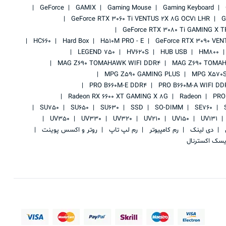
GeForce
GAMIX
Gaming Mouse
Gaming Keyboard
GeForce RTX 3060 Ti VENTUS 2X 8G OCV1 LHR
G
GeForce RTX 3080 Ti GAMING X T
HC660
Hard Box
H510M PRO - E
GeForce RTX 3090 VEN
LEGEND 750
HV620S
HUB USB
HM800
MAG Z690 TOMAHAWK WIFI DDR4
MAG Z690 TOMAH
MPG Z590 GAMING PLUS
MPG X570S
PRO B660M-E DDR4
PRO B660M-A WIFI DD
Radeon RX 6600 XT GAMING X 8G
Radeon
PRO
SU750
SU650
SU630
SSD
SO-DIMM
SE760
UV350
UV330
UV320
UV210
UV150
UV131
ی
دی لینک
رم کامپیوتر
رم لپ تاپ
روتر و اکسس پوینت
یسک اکسترنال