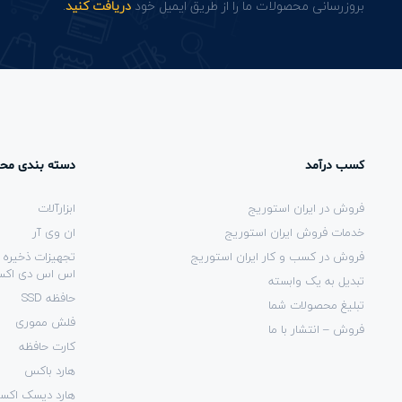
بروزرسانی محصولات ما را از طریق ایمیل خود
دریافت کنید
.
کسب درآمد
دسته بندی مح
فروش در ایران استوریج
ابزارآلات
خدمات فروش ایران استوریج
ان وی آر
فروش در کسب و کار ایران استوریج
تجهیزات ذخیره 
اس اس دی اکست
تبدیل به یک وابسته
حافظه SSD
تبلیغ محصولات شما
فلش مموری
فروش – انتشار با ما
کارت حافظه
هارد باکس
هارد دیسک اکست