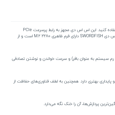
با اس اس دی 250 گیگابایتی ADATA SWORDFISH، محدودیت‌های سخت‌افزاری را کنار بزنید و از خلاقیت خود به بهترین شکل استفاده کنید. این اس اس دی مجهز به رابط پرسرعت PCIe
Gen3x4 و سازگار با استاندارد NVMe 1.3 است و سرعت خواندن و نوشتن ترتیبی آن به 1800 و 1200 مگابایت بر ثانیه می‌رسد. اس اس دی SWORDFISH دارای فرم ظاهری 2280 M.2 است و از
ول حافظه فلش 3D NAND)، فناوری HMB (Host Memory Buffer – استفاده از حافظه رم سیستم به عنوان بافر) و سرعت خواندن و نوشتن تصادفی
عبیه شده است که در مقایسه با حافظه فلش 2D NAND، تنوع ظرفیتی بالاتر و پایداری بهتری دارد. همچنین به لطف فناوری‌های حفاظت از