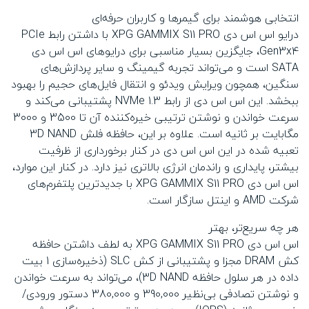
انتخابی هوشمند برای گیمرها و کاربران حرفه‌ای
درایو اس اس دی XPG GAMMIX S11 PRO با داشتن رابط PCIe
Gen3x4، جایگزین بسیار مناسبی برای درایوهای اس اس دی
SATA است و می‌تواند تجربه گیمینگ و سایر پردازش‌های
سنگین، همچون ویرایش ویدئو و انتقال فایل‌های حجیم را بهبود
ببخشد. این اس اس دی از رابط NVMe 1.3 پشتیبانی می‌کند و
سرعت خواندن و نوشتن ترتیبی خیره‌کننده آن تا 3500 و 3000
مگابایت بر ثانیه است. علاوه بر این، حافظه فلش 3D NAND
تعبیه شده در این اس اس دی در کنار برخورداری از ظرفیت
بیشتر، پایداری و راندمان انرژی بالاتری نیز دارد. در کنار این موارد،
اس اس دی XPG GAMMIX S11 PRO با جدیدترین پلتفرم‌های
شرکت AMD و اینتل سازگار است.
هر چه سریع‌تر، بهتر
اس اس دی XPG GAMMIX S11 PRO به لطف داشتن حافظه
کش DRAM مجزا و پشتیبانی از کش SLC (ذخیره‌سازی 1 بیت
داده در هر سلول حافظه 3D NAND)، می‌تواند به سرعت خواندن
و نوشتن تصادفی بی‌نظیر 390,000 و 380,000 دستور ورودی/