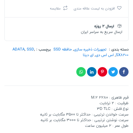
ای
افزودن به لیست علاقه مندی
مقایسه
دیتا
PCIE
M2
ارسال 2 روزه
2280
ارسال سریع به سراسر ایران
SX8200
PRO
+
HEATSINK
دسته بندی :
تجهیزات ذخیره سازی
,
حافظه SSD
برچسب :
,
SSD
,
ADATA
(S11P)
SX8200
,
اس اس دی
,
ای دیتا
2T
تعداد
فرم ظاهری : M.2 2280
ظرفیت : 2 ترابایت
نوع فلش : 3D TLC
سرعت خواندن ترتیبی : حداکثر تا 3500 مگابایت بر ثانیه
سرعت نوشتن ترتیبی : حداکثر تا 3000 مگابایت بر ثانیه
طول عمر : 2 میلیون ساعت