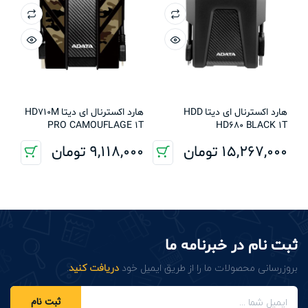
هارد اکسترنال ای دیتا HDD
هارد اکسترنال ای دیتا HD710M
PRO CAMOUFLAGE 1T
HD680 BLACK 1T
15,267,000
تومان
9,118,000
تومان
ثبت نام در خبرنامه ما
بروزرسانی محصولات ما را از طریق ایمیل خود
دریافت کنید
.
ثبت نام