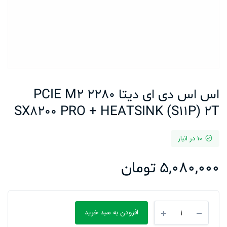
اس اس دی ای دیتا PCIE M2 2280
SX8200 PRO + HEATSINK (S11P) 2T
10 در انبار
5,080,000
تومان
اس
افزودن به سبد خرید
اس
دی