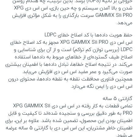
خروجی بر ثانیه (IOPS) برسد. بدین ترتیب، چه هنگام روشن
شدن و بالا آمدن سیستم و چه حین بازی، اس اس دی XPG
GAMMIX S11 PRO سرعت بارگذاری را به شکل مؤثری افزایش
می‌دهد.
حفظ هویت داده‌ها با کد اصلاح خطای LDPC
اس اس دی XPG GAMMIX S11 PRO مجهز به کد اصلاح خطای
LDPC (بررسی توازن کم تراکم) است و از آن برای شناسایی و
اصلاح طیف گسترده‌ای از خطاهای مربوط به داده‌ها استفاده
می‌کند. در نتیجه اصلاح خطاها، تبادل داده‌ها با اطمینان بیشتری
صورت می‌گیرد و عمر مفید اس اس دی افزایش می‌یابد.
همچنین فناوری محافظت نقطه به نقطه داده‌ها، محتوای درون
اس اس دی را ایمن نگه می‌دارد.
گارانتی 5 ساله
تمامی قطعات به کار رفته در اس اس دی XPG GAMMIX S11
PRO به طور دقیق بررسی و سنجیده شده‌اند تا کیفیت و قابل
اطمینان بودن این محصول، تضمین شده باشد. علاوه بر این، برای
اطمینان خاطر مشتریان، این اس اس دی با گارانتی 5 ساله عرضه
می‌شود.