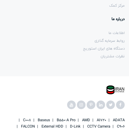
مرکز کمک
درباره ما
اطلاعات ما
روابط سرمایه گذاری
دستگاه های ایران استوریج
نظرات مشتریان
C008
Baseus
B550-A Pro
AMD
AI720
ADATA
FALCON
External HDD
D-Link
CCTV Camera
C906