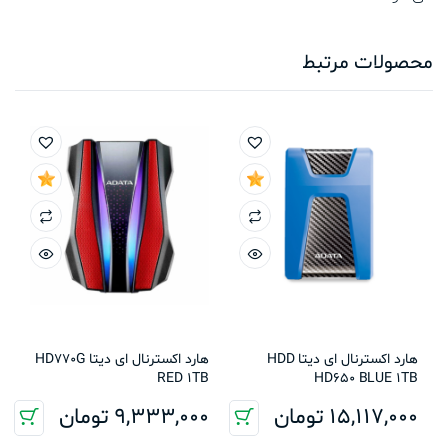
محصولات مرتبط
هارد اکسترنال ای دیتا HDD
هارد اکسترنال ای دیتا HD770G
RED 1TB
HD650 BLUE 1TB
15,117,000
تومان
9,333,000
تومان