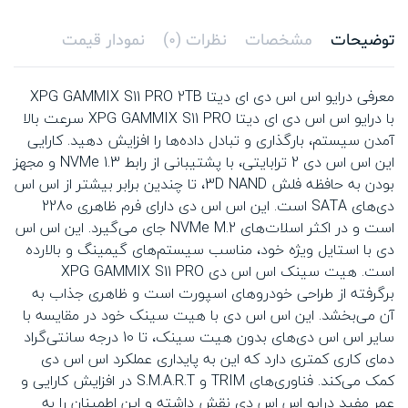
توضیحات
مشخصات
نظرات (0)
نمودار قیمت
معرفی درایو اس اس دی ای دیتا XPG GAMMIX S11 PRO 2TB
با درایو اس اس دی ای دیتا XPG GAMMIX S11 PRO سرعت بالا
آمدن سیستم، بارگذاری و تبادل داده‌ها را افزایش دهید. کارایی
این اس اس دی 2 ترابایتی، با پشتیبانی از رابط NVMe 1.3 و مجهز
بودن به حافظه فلش 3D NAND، تا چندین برابر بیشتر از اس اس
دی‌های SATA است. این اس اس دی دارای فرم ظاهری 2280
است و در اکثر اسلات‌های NVMe M.2 جای می‌گیرد. این اس اس
دی با استایل ویژه خود، مناسب سیستم‌های گیمینگ و بالارده
است. هیت ‌سینک اس اس دی XPG GAMMIX S11 PRO
برگرفته از طراحی خودروهای اسپورت است و ظاهری جذاب به
آن می‌بخشد. این اس اس دی با هیت‌ سینک خود در مقایسه با
سایر اس اس دی‌های بدون هیت ‌سینک، تا 10 درجه سانتی‌گراد
دمای کاری کمتری دارد که این به پایداری عملکرد اس اس دی
کمک می‌کند. فناوری‌های TRIM و S.M.A.R.T در افزایش کارایی و
عمر مفید درایو اس اس دی نقش داشته و این اطمینان را به