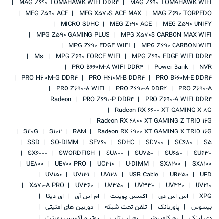
MAG Z690 TOMAHAWK WIFI DDR4
MAG Z690 TOMAHAWK WIFI
MEG Z590 ACE
MEG X570S ACE MAX
MAG Z690 TORPEDO
MICRO SDHC
MEG Z690 ACE
MEG Z590 UNIFY
MPG Z590 GAMING PLUS
MPG X570S CARBON MAX WIFI
MPG Z690 EDGE WIFI
MPG Z690 CARBON WIFI
Msi
MPG Z690 FORCE WIFI
MPG Z690 EDGE WIFI DDR4
PRO B660M-A WIFI DDR4
Power Bank
NVR
PRO H610M-G DDR4
PRO H610M-B DDR4
PRO B660M-E DDR4
PRO Z690-A WIFI
PRO Z690-A DDR4
PRO Z690-A
Radeon
PRO Z690-P DDR4
PRO Z690-A WIFI DDR4
Radeon RX 6600 XT GAMING X 8G
Radeon RX 6800 XT GAMING Z TRIO 16G
S40G
S102
RAM
Radeon RX 6900 XT GAMING X TRIO 16G
SSD
SO-DIMM
SE760
SDHC
SD700
SC680
S5
SX6000
SWORDFISH
SU800
SU750
SU650
SU630
UE800
UE700 PRO
UC310
U-DIMM
SX8200
SX8100
UV150
UV131
UV128
USB Cable
UR350
UFD
X570-A PRO
UV360
UV350
UV330
UV320
UV210
XPG
اس اس دی
اکسس پوینت
ام اس آی
ای دیتا
بیسوس
پاوربانک
تلفن تحت شبکه
دوربین های امنیتی
دی لینک
رم کامپیوتر
رم لپ تاپ
روتر و اکسس پوینت