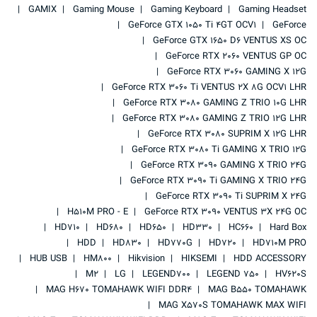
GAMIX
Gaming Mouse
Gaming Keyboard
Gaming Headset
GeForce GTX 1050 Ti 4GT OCV1
GeForce
GeForce GTX 1650 D6 VENTUS XS OC
GeForce RTX 2060 VENTUS GP OC
GeForce RTX 3060 GAMING X 12G
GeForce RTX 3060 Ti VENTUS 2X 8G OCV1 LHR
GeForce RTX 3080 GAMING Z TRIO 10G LHR
GeForce RTX 3080 GAMING Z TRIO 12G LHR
GeForce RTX 3080 SUPRIM X 12G LHR
GeForce RTX 3080 Ti GAMING X TRIO 12G
GeForce RTX 3090 GAMING X TRIO 24G
GeForce RTX 3090 Ti GAMING X TRIO 24G
GeForce RTX 3090 Ti SUPRIM X 24G
H510M PRO - E
GeForce RTX 3090 VENTUS 3X 24G OC
HD710
HD680
HD650
HD330
HC660
Hard Box
HDD
HD830
HD770G
HD720
HD710M PRO
HUB USB
HM800
Hikvision
HIKSEMI
HDD ACCESSORY
M2
LG
LEGEND700
LEGEND 750
HV620S
MAG H670 TOMAHAWK WIFI DDR4
MAG B550 TOMAHAWK
MAG X570S TOMAHAWK MAX WIFI