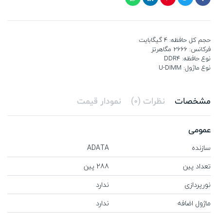
حجم کل حافظه: 4 گیگابایت
فرکانس: 2666 مگاهرتز
نوع حافظه: DDR4
نوع ماژول: U-DIMM
مشخصات
نظرات (0)
نمودار قیمت
عمومی
سازنده
ADATA
تعداد پین
288 پین
نورپردازی
ندارد
ماژول اضافه
ندارد