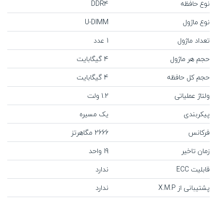
نوع حافظه
DDR4
نوع ماژول
U-DIMM
تعداد ماژول
1 عدد
حجم هر ماژول
4 گیگابایت
حجم کل حافظه
4 گیگابایت
ولتاژ عملیاتی
1.2 ولت
پیکربندی
یک مسیره
فرکانس
2666 مگاهرتز
زمان تاخیر
19 واحد
قابلیت ECC
ندارد
پشتیبانی از X.M.P
ندارد