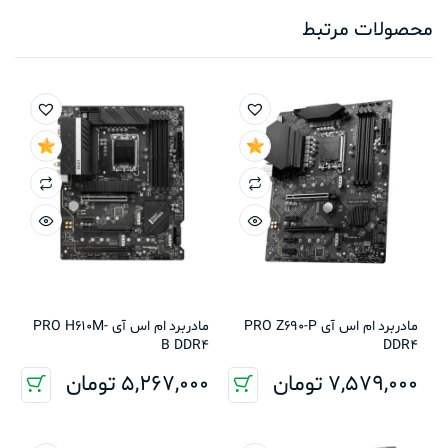
محصولات مرتبط
مادربرد ام اس آی PRO Z690-P
مادربرد ام اس آی PRO H610M-
B DDR4
DDR4
7,579,000
تومان
5,267,000
تومان