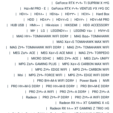
GeForce RTX 3090 Ti SUPRIM X 24G
H510M PRO - E
GeForce RTX 3090 VENTUS 3X 24G OC
HD710
HD680
HD650
HD330
HC660
Hard Box
HDD
HD830
HD770G
HD720
HD710M PRO
HUB USB
HM800
Hikvision
HIKSEMI
HDD ACCESSORY
M2
LG
LEGEND700
LEGEND 750
HV620S
MAG H670 TOMAHAWK WIFI DDR4
MAG B550 TOMAHAWK
MAG X570S TOMAHAWK MAX WIFI
MAG Z690 TOMAHAWK WIFI DDR4
MAG Z690 TOMAHAWK WIFI
MEG Z590 ACE
MEG X570S ACE MAX
MAG Z690 TORPEDO
MICRO SDHC
MEG Z690 ACE
MEG Z590 UNIFY
MPG Z590 GAMING PLUS
MPG X570S CARBON MAX WIFI
MPG Z690 EDGE WIFI
MPG Z690 CARBON WIFI
Msi
MPG Z690 FORCE WIFI
MPG Z690 EDGE WIFI DDR4
PRO B660M-A WIFI DDR4
Power Bank
NVR
PRO H610M-G DDR4
PRO H610M-B DDR4
PRO B660M-E DDR4
PRO Z690-A WIFI
PRO Z690-A DDR4
PRO Z690-A
Radeon
PRO Z690-P DDR4
PRO Z690-A WIFI DDR4
Radeon RX 6600 XT GAMING X 8G
Radeon RX 6800 XT GAMING Z TRIO 16G