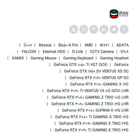
C008
Baseus
B550-A Pro
AMD
AI720
ADATA
FALCON
External HDD
D-Link
CCTV Camera
C906
GAMIX
Gaming Mouse
Gaming Keyboard
Gaming Headset
GeForce GTX 1050 Ti 4GT OCV1
GeForce
GeForce GTX 1650 D6 VENTUS XS OC
GeForce RTX 2060 VENTUS GP OC
GeForce RTX 3060 GAMING X 12G
GeForce RTX 3060 Ti VENTUS 2X 8G OCV1 LHR
GeForce RTX 3080 GAMING Z TRIO 10G LHR
GeForce RTX 3080 GAMING Z TRIO 12G LHR
GeForce RTX 3080 SUPRIM X 12G LHR
GeForce RTX 3080 Ti GAMING X TRIO 12G
GeForce RTX 3090 GAMING X TRIO 24G
GeForce RTX 3090 Ti GAMING X TRIO 24G