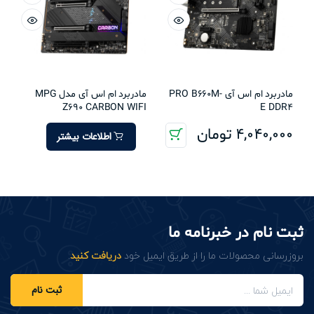
مادربرد ام اس آی PRO B660M-
مادربرد ام اس آی مدل MPG
Z690 CARBON WIFI
E DDR4
4,040,000
تومان
اطلاعات بیشتر
ثبت نام در خبرنامه ما
بروزرسانی محصولات ما را از طریق ایمیل خود
دریافت کنید
.
ثبت نام