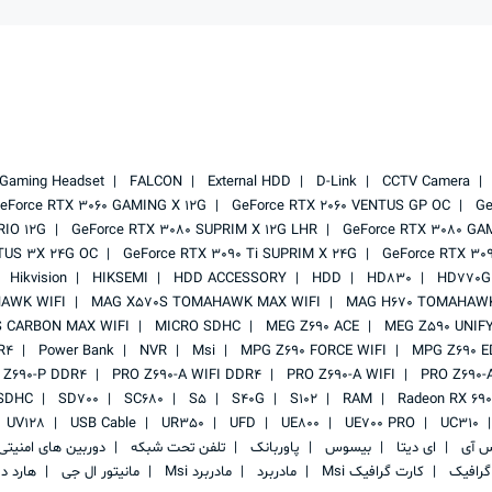
Gaming Headset
FALCON
External HDD
D-Link
CCTV Camera
eForce RTX 3060 GAMING X 12G
GeForce RTX 2060 VENTUS GP OC
Ge
RIO 12G
GeForce RTX 3080 SUPRIM X 12G LHR
GeForce RTX 3080 GA
TUS 3X 24G OC
GeForce RTX 3090 Ti SUPRIM X 24G
GeForce RTX 30
Hikvision
HIKSEMI
HDD ACCESSORY
HDD
HD830
HD770G
AWK WIFI
MAG X570S TOMAHAWK MAX WIFI
MAG H670 TOMAHAWK
 CARBON MAX WIFI
MICRO SDHC
MEG Z690 ACE
MEG Z590 UNIF
R4
Power Bank
NVR
Msi
MPG Z690 FORCE WIFI
MPG Z690 E
 Z690-P DDR4
PRO Z690-A WIFI DDR4
PRO Z690-A WIFI
PRO Z690-
SDHC
SD700
SC680
S5
S40G
S102
RAM
Radeon RX 69
UV128
USB Cable
UR350
UFD
UE800
UE700 PRO
UC310
س آی
ای دیتا
بیسوس
پاوربانک
تلفن تحت شبکه
دوربین های امنیت
گرافیک
کارت گرافیک Msi
مادربرد
مادربرد Msi
مانیتور ال جی
هارد د