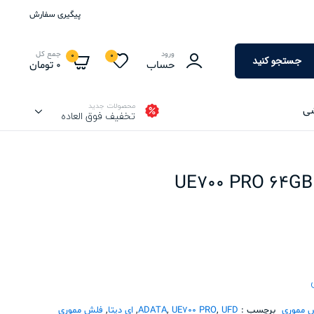
پیگیری سفارش
ورود
جمع کل
0
0
جستجو کنید
حساب
0
تومان
محصولات جدید
شی
تخفیف فوق العاده
 مموری
برچسب :
UFD
,
UE700 PRO
,
ADATA
,
ای دیتا
,
فلش مموری