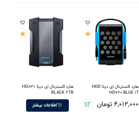
هارد اکسترنال ای دیتا HDD
هارد اکسترنال ای دیتا HD830
BLACK 2TB
HD720 BLUE 1T
4,012,000
تومان
اطلاعات بیشتر