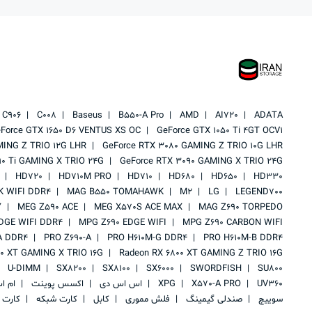
C906
C008
Baseus
B550-A Pro
AMD
AI720
ADATA
Force GTX 1650 D6 VENTUS XS OC
GeForce GTX 1050 Ti 4GT OCV1
MING Z TRIO 12G LHR
GeForce RTX 3080 GAMING Z TRIO 10G LHR
90 Ti GAMING X TRIO 24G
GeForce RTX 3090 GAMING X TRIO 24G
HD720
HD710M PRO
HD710
HD680
HD650
HD330
 WIFI DDR4
MAG B550 TOMAHAWK
M2
LG
LEGEND700
Y
MEG Z590 ACE
MEG X570S ACE MAX
MAG Z690 TORPEDO
DGE WIFI DDR4
MPG Z690 EDGE WIFI
MPG Z690 CARBON WIFI
A DDR4
PRO Z690-A
PRO H610M-G DDR4
PRO H610M-B DDR4
00 XT GAMING X TRIO 16G
Radeon RX 6800 XT GAMING Z TRIO 16G
U-DIMM
SX8200
SX8100
SX6000
SWORDFISH
SU800
UV360
X570-A PRO
XPG
اس اس دی
اکسس پوینت
ام ا
سوییچ
صندلی گیمینگ
فلش مموری
کابل
کارت شبکه
کارت 