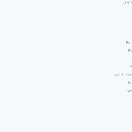
رنال
رنال
نال
ه
زات جانبی
رو
شی