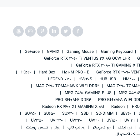
GeForce
GAMIX
Gaming Mouse
Gaming Keyboard
GeForce RTX 3060 Ti VENTUS 2X 8G OCV1 LHR
G
GeForce RTX 3080 Ti GAMING X T
HC660
Hard Box
H510M PRO - E
GeForce RTX 3090 VEN
LEGEND 750
HV620S
HUB USB
HM800
MAG Z690 TOMAHAWK WIFI DDR4
MAG Z690 TOMAH
MPG Z590 GAMING PLUS
MPG X570S
PRO B660M-E DDR4
PRO B660M-A WIFI DD
Radeon RX 6600 XT GAMING X 8G
Radeon
PRO
SU750
SU650
SU630
SSD
SO-DIMM
SE760
UV350
UV330
UV320
UV210
UV150
UV131
ی
دی لینک
رم کامپیوتر
رم لپ تاپ
روتر و اکسس پوینت
یسک اکسترنال