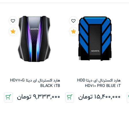
هارد اکسترنال ای دیتا HDD
هارد اکسترنال ای دیتا HD770G
BLACK 1TB
HD710 PRO BLUE 1T
15,400,000
تومان
9,333,000
تومان