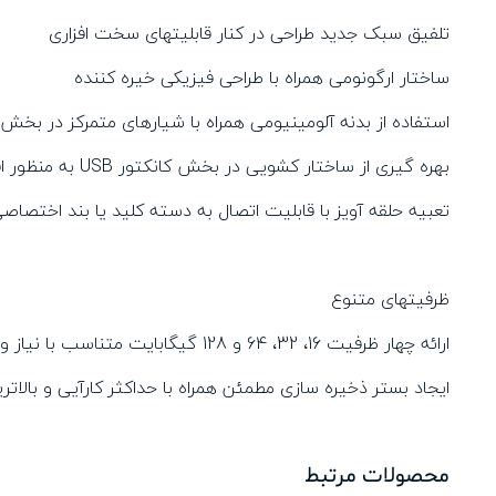
تلفیق سبک جدید طراحی در کنار قابلیتهای سخت افزاری
ساختار ارگونومی همراه با طراحی فیزیکی خیره کننده
استفاده از بدنه آلومینیومی همراه با شیارهای متمرکز در بخش نشا
بهره گیری از ساختار کشویی در بخش کانکتور USB به منظور افزایش سهولت کاربری و حفاظت کامل از پورت USB در زمان جابجایی
تعبیه حلقه آویز با قابلیت اتصال به دسته کلید یا بند اختص
ظرفیتهای متنوع
ارائه چهار ظرفیت 16، 32، 64 و 128 گیگابایت متناسب با نیاز و حجم موردنیاز کاربران
ایجاد بستر ذخیره سازی مطمئن همراه با حداکثر کارآیی و بالات
محصولات مرتبط