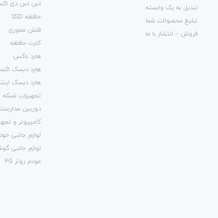
اس اس دی اکست
تبدیل به یک وابسته
حافظه SSD
تبلیغ محصولات شما
فلش مموری
فروش – انتشار با ما
کارت حافظه
هارد باکس
هارد دیسک اکست
هارد دیسک اینتر
تجهیزات شبکه
دوربین مداربست
کامپیوتر و تجهی
لوازم جانبی خود
لوازم جانبی گو
مودم روتر 4G