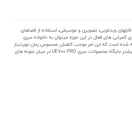
از فایلهای ویدئویی، تصویری و موسیقی، استفاده از فضاهای
 کمپانی های فعال در این حوزه میتوان به خانواده سری
USB  به منظور تبادل و جابجایی اطلاعات بهره گرفته شده است که این امر موجب کاهش محسوس زمان موردنیاز
برای انتقال حجم بالای اطلاعات رایانه ای میگردد. طراحی زیبا و استفاده از نسل جدید تکنولوژیهای سخت افزاری موجب ارتقای هرچه بیشتر جایگاه محصولات سری UE700 PRO در میان نمونه های