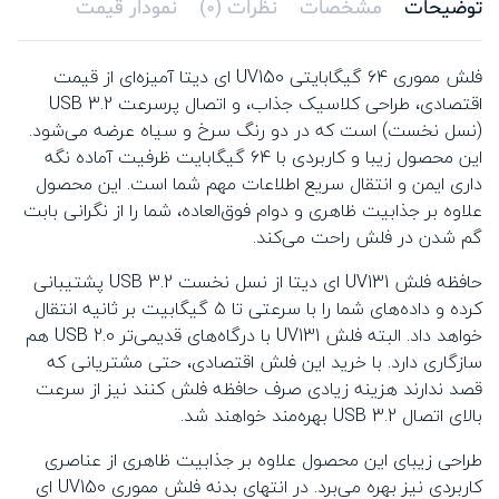
توضیحات
مشخصات
نظرات (0)
نمودار قیمت
فلش مموری ۶۴ گیگابایتی UV150 ای دیتا آمیزه‌ای از قیمت
اقتصادی، طراحی کلاسیک جذاب، و اتصال پرسرعت USB 3.2
(نسل نخست) است که در دو رنگ سرخ و سیاه عرضه می‌شود.
این محصول زیبا و کاربردی با ۶۴ گیگابایت ظرفیت آماده نگه
داری ایمن و انتقال سریع اطلاعات مهم شما است. این محصول
علاوه بر جذابیت ظاهری و دوام فوق‌العاده، شما را از نگرانی بابت
گم شدن در فلش راحت می‌کند.
حافظه فلش UV131 ای دیتا از نسل نخست USB 3.2 پشتیبانی
کرده و داده‌های شما را با سرعتی تا ۵ گیگابیت بر ثانیه انتقال
خواهد داد. البته فلش UV131 با درگاه‌های قدیمی‌تر USB 2.0 هم
سازگاری دارد. با خرید این فلش اقتصادی، حتی مشتریانی که
قصد ندارند هزینه زیادی صرف حافظه فلش کنند نیز از سرعت
بالای اتصال USB 3.2‌ بهره‌مند خواهند شد.
طراحی زیبای این محصول علاوه بر جذابیت ظاهری از عناصری
کاربردی نیز بهره می‌برد. در انتهای بدنه فلش مموری UV150 ای