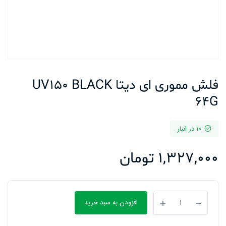
فلش مموری ای دیتا UV150 BLACK
64G
10 در انبار
1,327,000
تومان
فلش
افزودن به سبد خرید
مموری
ای
دیتا