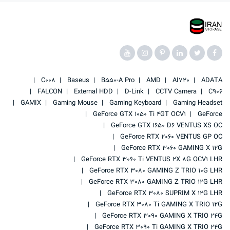
C008
Baseus
B550-A Pro
AMD
AI720
ADATA
FALCON
External HDD
D-Link
CCTV Camera
C906
GAMIX
Gaming Mouse
Gaming Keyboard
Gaming Headset
GeForce GTX 1050 Ti 4GT OCV1
GeForce
GeForce GTX 1650 D6 VENTUS XS OC
GeForce RTX 2060 VENTUS GP OC
GeForce RTX 3060 GAMING X 12G
GeForce RTX 3060 Ti VENTUS 2X 8G OCV1 LHR
GeForce RTX 3080 GAMING Z TRIO 10G LHR
GeForce RTX 3080 GAMING Z TRIO 12G LHR
GeForce RTX 3080 SUPRIM X 12G LHR
GeForce RTX 3080 Ti GAMING X TRIO 12G
GeForce RTX 3090 GAMING X TRIO 24G
GeForce RTX 3090 Ti GAMING X TRIO 24G