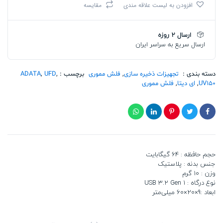
افزودن به لیست علاقه مندی
مقایسه
UV150
BLACK
64G
ارسال 2 روزه
تعداد
ارسال سریع به سراسر ایران
دسته بندی :
تجهیزات ذخیره سازی
,
فلش مموری
برچسب :
,
UFD
,
ADATA
UV150
,
ای دیتا
,
فلش مموری
حجم حافظه : 64 گیگابایت
جنس بدنه : پلاستیک
وزن : 10 گرم
نوع درگاه : USB 3.2 Gen 1
ابعاد :9×20×60 میلی‌متر