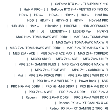
GeForce RTX 3090 Ti SUPRIM X 24G
H510M PRO - E
GeForce RTX 3090 VENTUS 3X 24G OC
HD710
HD680
HD650
HD330
HC660
Hard Box
HDD
HD830
HD770G
HD720
HD710M PRO
HUB USB
HM800
Hikvision
HIKSEMI
HDD ACCESSORY
M2
LG
LEGEND700
LEGEND 750
HV620S
MAG H670 TOMAHAWK WIFI DDR4
MAG B550 TOMAHAWK
MAG X570S TOMAHAWK MAX WIFI
MAG Z690 TOMAHAWK WIFI DDR4
MAG Z690 TOMAHAWK WIFI
MEG Z590 ACE
MEG X570S ACE MAX
MAG Z690 TORPEDO
MICRO SDHC
MEG Z690 ACE
MEG Z590 UNIFY
MPG Z590 GAMING PLUS
MPG X570S CARBON MAX WIFI
MPG Z690 EDGE WIFI
MPG Z690 CARBON WIFI
Msi
MPG Z690 FORCE WIFI
MPG Z690 EDGE WIFI DDR4
PRO B660M-A WIFI DDR4
Power Bank
NVR
PRO H610M-G DDR4
PRO H610M-B DDR4
PRO B660M-E DDR4
PRO Z690-A WIFI
PRO Z690-A DDR4
PRO Z690-A
Radeon
PRO Z690-P DDR4
PRO Z690-A WIFI DDR4
Radeon RX 6600 XT GAMING X 8G
Radeon RX 6800 XT GAMING Z TRIO 16G