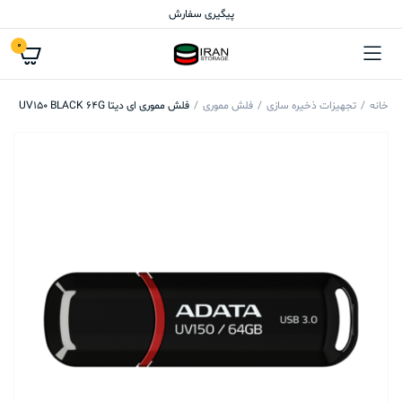
پیگیری سفارش
0
خانه
تجهیزات ذخیره سازی
فلش مموری
فلش مموری ای دیتا UV150 BLACK 64G