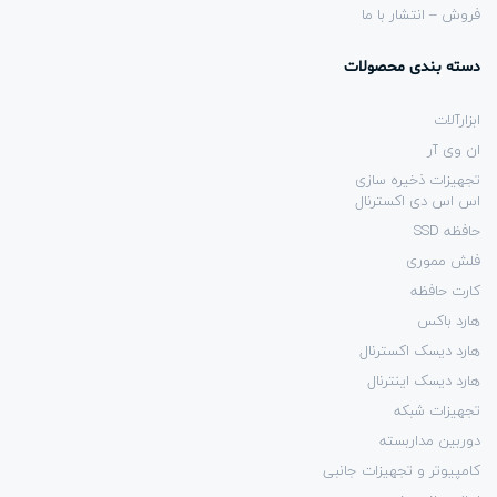
فروش – انتشار با ما
دسته بندی محصولات
ابزارآلات
ان وی آر
تجهیزات ذخیره سازی
اس اس دی اکسترنال
حافظه SSD
فلش مموری
کارت حافظه
هارد باکس
هارد دیسک اکسترنال
هارد دیسک اینترنال
تجهیزات شبکه
دوربین مداربسته
کامپیوتر و تجهیزات جانبی