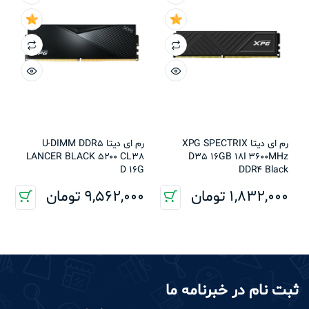
رم ای دیتا XPG SPECTRIX
رم ای دیتا U-DIMM DDR5
LANCER BLACK 5200 CL38
D35 16GB 18I 3600MHz
D 16G
DDR4 Black
1,832,000
تومان
9,562,000
تومان
ثبت نام در خبرنامه ما