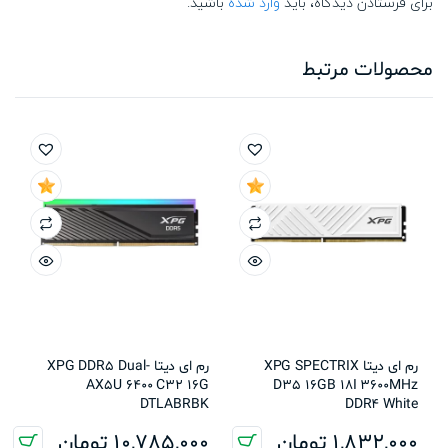
برای فرستادن دیدگاه، باید
وارد شده
باشید.
محصولات مرتبط
رم ای دیتا XPG SPECTRIX
رم ای دیتا XPG DDR5 Dual-
AX5U 6400 C32 16G
D35 16GB 18I 3600MHz
DTLABRBK
DDR4 White
1,832,000
تومان
10,785,000
تومان