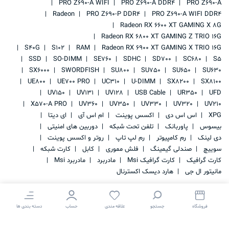
PRO Z690-A WIFI
PRO Z690-A DDR4
PRO Z690-A
Radeon
PRO Z690-P DDR4
PRO Z690-A WIFI DDR4
Radeon RX 6600 XT GAMING X 8G
Radeon RX 6800 XT GAMING Z TRIO 16G
S40G
S102
RAM
Radeon RX 6900 XT GAMING X TRIO 16G
SSD
SO-DIMM
SE760
SDHC
SD700
SC680
S5
SX6000
SWORDFISH
SU800
SU750
SU650
SU630
UE800
UE700 PRO
UC310
U-DIMM
SX8200
SX8100
UV150
UV131
UV128
USB Cable
UR350
UFD
X570-A PRO
UV360
UV350
UV330
UV320
UV210
XPG
اس اس دی
اکسس پوینت
ام اس آی
ای دیتا
بیسوس
پاوربانک
تلفن تحت شبکه
دوربین های امنیتی
دی لینک
رم کامپیوتر
رم لپ تاپ
روتر و اکسس پوینت
سوییچ
صندلی گیمینگ
فلش مموری
کابل
کارت شبکه
کارت گرافیک
کارت گرافیک Msi
مادربرد
مادربرد Msi
مانیتور ال جی
هارد دیسک اکسترنال
فروشگاه
جستجو
علاقه مندی
حساب
دسته بندی ها
کلیه حقوق این سایت متعلق به
IRAN STORAGE
می باشد.