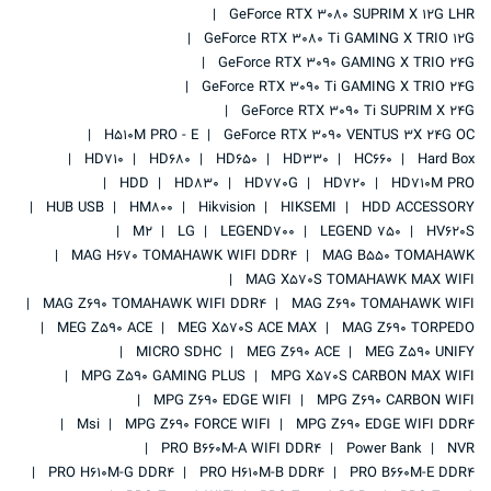
GeForce RTX 3080 SUPRIM X 12G LHR
GeForce RTX 3080 Ti GAMING X TRIO 12G
GeForce RTX 3090 GAMING X TRIO 24G
GeForce RTX 3090 Ti GAMING X TRIO 24G
GeForce RTX 3090 Ti SUPRIM X 24G
H510M PRO - E
GeForce RTX 3090 VENTUS 3X 24G OC
HD710
HD680
HD650
HD330
HC660
Hard Box
HDD
HD830
HD770G
HD720
HD710M PRO
HUB USB
HM800
Hikvision
HIKSEMI
HDD ACCESSORY
M2
LG
LEGEND700
LEGEND 750
HV620S
MAG H670 TOMAHAWK WIFI DDR4
MAG B550 TOMAHAWK
MAG X570S TOMAHAWK MAX WIFI
MAG Z690 TOMAHAWK WIFI DDR4
MAG Z690 TOMAHAWK WIFI
MEG Z590 ACE
MEG X570S ACE MAX
MAG Z690 TORPEDO
MICRO SDHC
MEG Z690 ACE
MEG Z590 UNIFY
MPG Z590 GAMING PLUS
MPG X570S CARBON MAX WIFI
MPG Z690 EDGE WIFI
MPG Z690 CARBON WIFI
Msi
MPG Z690 FORCE WIFI
MPG Z690 EDGE WIFI DDR4
PRO B660M-A WIFI DDR4
Power Bank
NVR
PRO H610M-G DDR4
PRO H610M-B DDR4
PRO B660M-E DDR4