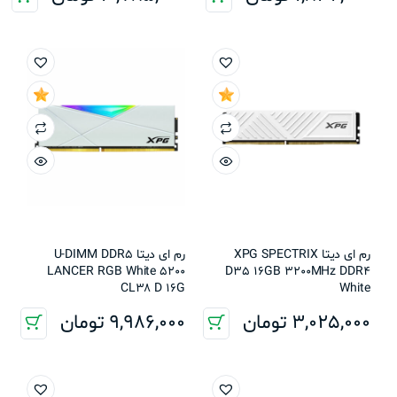
رم ای دیتا XPG SPECTRIX
رم ای دیتا U-DIMM DDR5
LANCER RGB White 5200
D35 16GB 3200MHz DDR4
CL38 D 16G
White
3,025,000
تومان
9,986,000
تومان