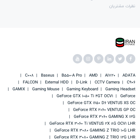
نظرات مشتریان
C008
Baseus
B550-A Pro
AMD
AI720
ADATA
FALCON
External HDD
D-Link
CCTV Camera
C906
GAMIX
Gaming Mouse
Gaming Keyboard
Gaming Headset
GeForce GTX 1050 Ti 4GT OCV1
GeForce
GeForce GTX 1650 D6 VENTUS XS OC
GeForce RTX 2060 VENTUS GP OC
GeForce RTX 3060 GAMING X 12G
GeForce RTX 3060 Ti VENTUS 2X 8G OCV1 LHR
GeForce RTX 3080 GAMING Z TRIO 10G LHR
GeForce RTX 3080 GAMING Z TRIO 12G LHR