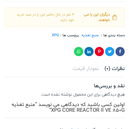
VE
850G
دیگران این را می
2 نفر در حال حاضر این را در سبد خرید
تعداد
خواهند.
خود دارند.
دسته بندی ها :
منبع تغذیه
برچسب ها :
XPG
نظرات (0)
نمودار قیمت
نقد و بررسی‌ها
هیچ دیدگاهی برای این محصول نوشته نشده است.
اولین کسی باشید که دیدگاهی می نویسد “منبع تغذیه
XPG CORE REACTOR II VE 850G”