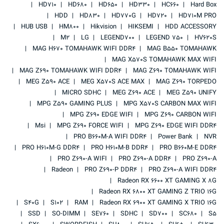
HD710
HD680
HD650
HD330
HC660
Hard Box
HDD
HD830
HD770G
HD720
HD710M PRO
HUB USB
HM800
Hikvision
HIKSEMI
HDD ACCESSORY
M2
LG
LEGEND700
LEGEND 750
HV620S
MAG H670 TOMAHAWK WIFI DDR4
MAG B550 TOMAHAWK
MAG X570S TOMAHAWK MAX WIFI
MAG Z690 TOMAHAWK WIFI DDR4
MAG Z690 TOMAHAWK WIFI
MEG Z590 ACE
MEG X570S ACE MAX
MAG Z690 TORPEDO
MICRO SDHC
MEG Z690 ACE
MEG Z590 UNIFY
MPG Z590 GAMING PLUS
MPG X570S CARBON MAX WIFI
MPG Z690 EDGE WIFI
MPG Z690 CARBON WIFI
Msi
MPG Z690 FORCE WIFI
MPG Z690 EDGE WIFI DDR4
PRO B660M-A WIFI DDR4
Power Bank
NVR
PRO H610M-G DDR4
PRO H610M-B DDR4
PRO B660M-E DDR4
PRO Z690-A WIFI
PRO Z690-A DDR4
PRO Z690-A
Radeon
PRO Z690-P DDR4
PRO Z690-A WIFI DDR4
Radeon RX 6600 XT GAMING X 8G
Radeon RX 6800 XT GAMING Z TRIO 16G
S40G
S102
RAM
Radeon RX 6900 XT GAMING X TRIO 16G
SSD
SO-DIMM
SE760
SDHC
SD700
SC680
S5