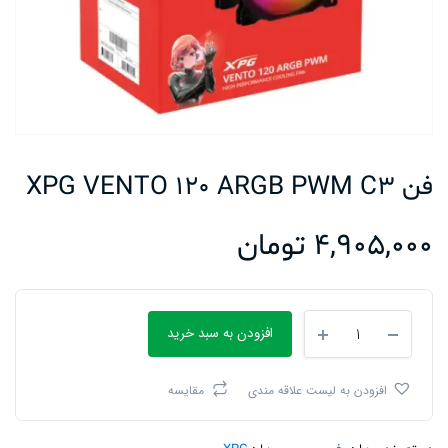
فن XPG VENTO 120 ARGB PWM C3
4,905,000
تومان
فن
افزودن به سبد خرید
XPG
VENTO
120
افزودن به لیست علاقه مندی
مقایسه
ARGB
PWM
C3