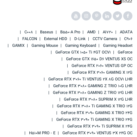
C008
Baseus
B550-A Pro
AMD
AI720
ADATA
FALCON
External HDD
D-Link
CCTV Camera
C906
GAMIX
Gaming Mouse
Gaming Keyboard
Gaming Headset
GeForce GTX 1050 Ti 4GT OCV1
GeForce
GeForce GTX 1650 D6 VENTUS XS OC
GeForce RTX 2060 VENTUS GP OC
GeForce RTX 3060 GAMING X 12G
GeForce RTX 3060 Ti VENTUS 2X 8G OCV1 LHR
GeForce RTX 3080 GAMING Z TRIO 10G LHR
GeForce RTX 3080 GAMING Z TRIO 12G LHR
GeForce RTX 3080 SUPRIM X 12G LHR
GeForce RTX 3080 Ti GAMING X TRIO 12G
GeForce RTX 3090 GAMING X TRIO 24G
GeForce RTX 3090 Ti GAMING X TRIO 24G
GeForce RTX 3090 Ti SUPRIM X 24G
H510M PRO - E
GeForce RTX 3090 VENTUS 3X 24G OC