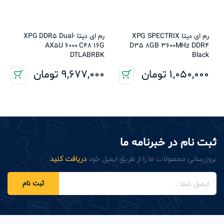
رم ای دیتا XPG SPECTRIX
رم ای دیتا XPG DDR5 Dual-
AX5U 6000 C48 16G
D35 8GB 3600MHz DDR4
DTLABRBK
Black
1,050,000
تومان
9,677,000
تومان
ثبت نام در خبرنامه ما
بروزرسانی محصولات ما را از طریق ایمیل خود
دریافت کنید
.
ثبت نام