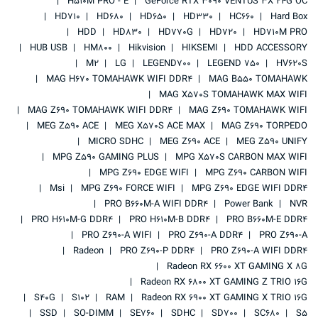
H510M PRO - E
GeForce RTX 3090 VENTUS 3X 24G OC
HD710
HD680
HD650
HD330
HC660
Hard Box
HDD
HD830
HD770G
HD720
HD710M PRO
HUB USB
HM800
Hikvision
HIKSEMI
HDD ACCESSORY
M2
LG
LEGEND700
LEGEND 750
HV620S
MAG H670 TOMAHAWK WIFI DDR4
MAG B550 TOMAHAWK
MAG X570S TOMAHAWK MAX WIFI
MAG Z690 TOMAHAWK WIFI DDR4
MAG Z690 TOMAHAWK WIFI
MEG Z590 ACE
MEG X570S ACE MAX
MAG Z690 TORPEDO
MICRO SDHC
MEG Z690 ACE
MEG Z590 UNIFY
MPG Z590 GAMING PLUS
MPG X570S CARBON MAX WIFI
MPG Z690 EDGE WIFI
MPG Z690 CARBON WIFI
Msi
MPG Z690 FORCE WIFI
MPG Z690 EDGE WIFI DDR4
PRO B660M-A WIFI DDR4
Power Bank
NVR
PRO H610M-G DDR4
PRO H610M-B DDR4
PRO B660M-E DDR4
PRO Z690-A WIFI
PRO Z690-A DDR4
PRO Z690-A
Radeon
PRO Z690-P DDR4
PRO Z690-A WIFI DDR4
Radeon RX 6600 XT GAMING X 8G
Radeon RX 6800 XT GAMING Z TRIO 16G
S40G
S102
RAM
Radeon RX 6900 XT GAMING X TRIO 16G
SSD
SO-DIMM
SE760
SDHC
SD700
SC680
S5