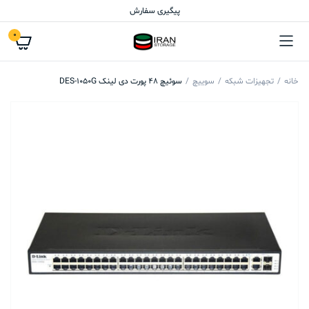
پیگیری سفارش
0
خانه
تجهیزات شبکه
سوییچ
سوئیچ 48 پورت دی لینک DES-1050G