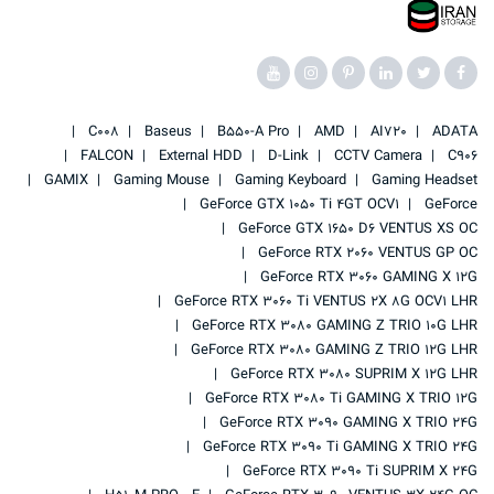
C008
Baseus
B550-A Pro
AMD
AI720
ADATA
FALCON
External HDD
D-Link
CCTV Camera
C906
GAMIX
Gaming Mouse
Gaming Keyboard
Gaming Headset
GeForce GTX 1050 Ti 4GT OCV1
GeForce
GeForce GTX 1650 D6 VENTUS XS OC
GeForce RTX 2060 VENTUS GP OC
GeForce RTX 3060 GAMING X 12G
GeForce RTX 3060 Ti VENTUS 2X 8G OCV1 LHR
GeForce RTX 3080 GAMING Z TRIO 10G LHR
GeForce RTX 3080 GAMING Z TRIO 12G LHR
GeForce RTX 3080 SUPRIM X 12G LHR
GeForce RTX 3080 Ti GAMING X TRIO 12G
GeForce RTX 3090 GAMING X TRIO 24G
GeForce RTX 3090 Ti GAMING X TRIO 24G
GeForce RTX 3090 Ti SUPRIM X 24G