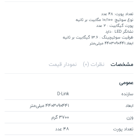
تعداد پورت: 48 عدد
نوع سوئیچ: 10/100 مگابیت بر ثانیه
پورت گیگابیت : 2 عدد
نشانگر LED : دارد
ظرفیت سوئیچینگ : 13.6 گیگابیت بر ثانیه
ابعاد:441×309×44 میلی‌متر
مشخصات
نظرات (0)
نمودار قیمت
عمومی
سازنده
D-Link
ابعاد
441×309×44 میلی‌متر
وزن
3700 گرم
تعداد پورت
48 عدد