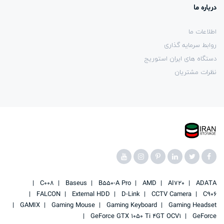
درباره ما
اطلاعات ما
روابط سرمایه گذاری
دستگاه های ایران استوریج
نظرات مشتریان
C008
Baseus
B550-A Pro
AMD
AI720
ADATA
FALCON
External HDD
D-Link
CCTV Camera
C906
GAMIX
Gaming Mouse
Gaming Keyboard
Gaming Headset
GeForce GTX 1050 Ti 4GT OCV1
GeForce