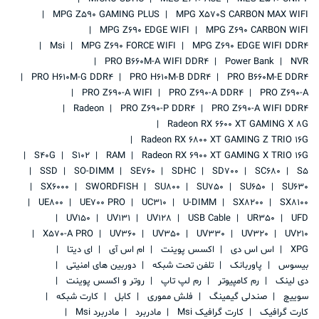
MPG Z590 GAMING PLUS
MPG X570S CARBON MAX WIFI
MPG Z690 EDGE WIFI
MPG Z690 CARBON WIFI
Msi
MPG Z690 FORCE WIFI
MPG Z690 EDGE WIFI DDR4
PRO B660M-A WIFI DDR4
Power Bank
NVR
PRO H610M-G DDR4
PRO H610M-B DDR4
PRO B660M-E DDR4
PRO Z690-A WIFI
PRO Z690-A DDR4
PRO Z690-A
Radeon
PRO Z690-P DDR4
PRO Z690-A WIFI DDR4
Radeon RX 6600 XT GAMING X 8G
Radeon RX 6800 XT GAMING Z TRIO 16G
S40G
S102
RAM
Radeon RX 6900 XT GAMING X TRIO 16G
SSD
SO-DIMM
SE760
SDHC
SD700
SC680
S5
SX6000
SWORDFISH
SU800
SU750
SU650
SU630
UE800
UE700 PRO
UC310
U-DIMM
SX8200
SX8100
UV150
UV131
UV128
USB Cable
UR350
UFD
X570-A PRO
UV360
UV350
UV330
UV320
UV210
XPG
اس اس دی
اکسس پوینت
ام اس آی
ای دیتا
بیسوس
پاوربانک
تلفن تحت شبکه
دوربین های امنیتی
دی لینک
رم کامپیوتر
رم لپ تاپ
روتر و اکسس پوینت
سوییچ
صندلی گیمینگ
فلش مموری
کابل
کارت شبکه
کارت گرافیک
کارت گرافیک Msi
مادربرد
مادربرد Msi