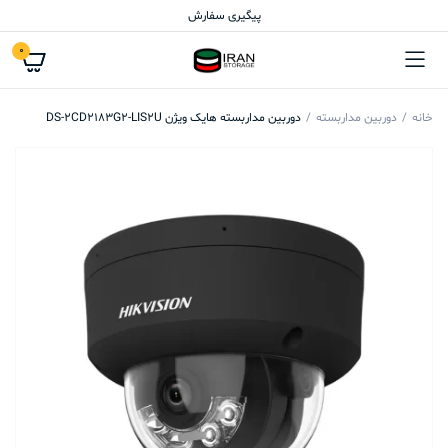
پیگیری سفارش
0
خانه
دوربین مداربسته
دوربین مداربسته هایک ویژن DS-2CD2183G2-LIS2U