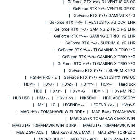
GeForce GTX 1650 D6 VENTUS XS OC
GeForce RTX 2060 VENTUS GP OC
GeForce RTX 3060 GAMING X 12G
GeForce RTX 3060 Ti VENTUS 2X 8G OCV1 LHR
GeForce RTX 3080 GAMING Z TRIO 10G LHR
GeForce RTX 3080 GAMING Z TRIO 12G LHR
GeForce RTX 3080 SUPRIM X 12G LHR
GeForce RTX 3080 Ti GAMING X TRIO 12G
GeForce RTX 3090 GAMING X TRIO 24G
GeForce RTX 3090 Ti GAMING X TRIO 24G
GeForce RTX 3090 Ti SUPRIM X 24G
H510M PRO - E
GeForce RTX 3090 VENTUS 3X 24G OC
HD710
HD680
HD650
HD330
HC660
Hard Box
HDD
HD830
HD770G
HD720
HD710M PRO
HUB USB
HM800
Hikvision
HIKSEMI
HDD ACCESSORY
M2
LG
LEGEND700
LEGEND 750
HV620S
MAG H670 TOMAHAWK WIFI DDR4
MAG B550 TOMAHAWK
MAG X570S TOMAHAWK MAX WIFI
MAG Z690 TOMAHAWK WIFI DDR4
MAG Z690 TOMAHAWK WIFI
MEG Z590 ACE
MEG X570S ACE MAX
MAG Z690 TORPEDO
MICRO SDHC
MEG Z690 ACE
MEG Z590 UNIFY