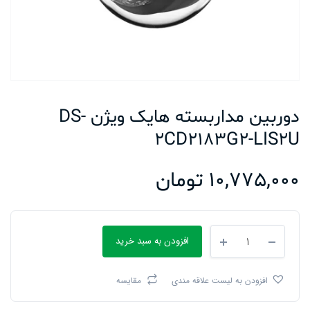
دوربین مداربسته هایک ویژن DS-
2CD2183G2-LIS2U
10,775,000
تومان
دوربین
افزودن به سبد خرید
مداربسته
هایک
ویژن
افزودن به لیست علاقه مندی
مقایسه
DS-
2CD2183G2-