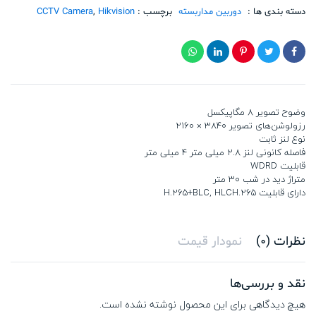
LIS2U
تعداد
دسته بندی ها :
دوربین مداربسته
برچسب :
Hikvision
,
CCTV Camera
وضوح تصویر 8 مگاپیکسل
رزولوشن‌های تصویر 3840 × 2160
نوع لنز ثابت
فاصله کانونی لنز 2.8 میلی متر 4 میلی متر
قابلیت WDRD
متراژ دید در شب 30 متر
دارای قابلیت H.265+BLC, HLCH.265
نظرات (0)
نمودار قیمت
نقد و بررسی‌ها
هیچ دیدگاهی برای این محصول نوشته نشده است.