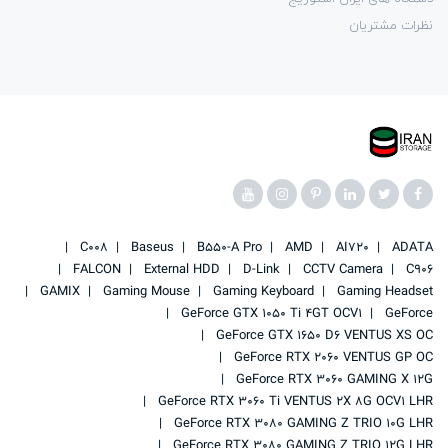
نظرات مشتریان
C008
Baseus
B550-A Pro
AMD
AI720
ADATA
FALCON
External HDD
D-Link
CCTV Camera
C906
GAMIX
Gaming Mouse
Gaming Keyboard
Gaming Headset
GeForce GTX 1050 Ti 4GT OCV1
GeForce
GeForce GTX 1650 D6 VENTUS XS OC
GeForce RTX 2060 VENTUS GP OC
GeForce RTX 3060 GAMING X 12G
GeForce RTX 3060 Ti VENTUS 2X 8G OCV1 LHR
GeForce RTX 3080 GAMING Z TRIO 10G LHR
GeForce RTX 3080 GAMING Z TRIO 12G LHR