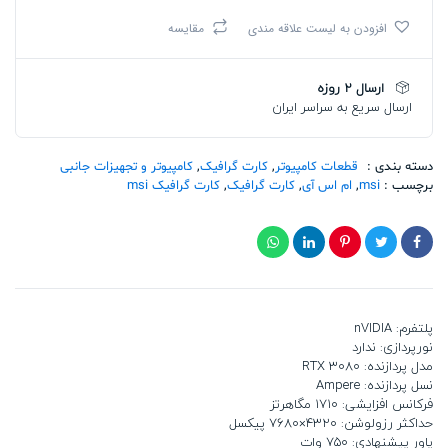
اس
افزودن به لیست علاقه مندی
مقایسه
آی
GeForce
RTX
ارسال 2 روزه
3080
ارسال سریع به سراسر ایران
VENTUS
3X
PLUS
12G
دسته بندی :
قطعات کامپیوتر
,
کارت گرافیک
,
کامپیوتر و تجهیزات جانبی
LHR
برچسب :
msi
,
ام اس آی
,
کارت گرافیک
,
کارت گرافیک msi
تعداد
پلتفرم: nVIDIA
نورپردازی: ندارد
مدل پردازنده: RTX 3080
نسل پردازنده: Ampere
فرکانس افزایشی: 1710 مگاهرتز
حداکثر رزولوشن: 4320×7680 پیکسل
پاور پیشنهادی: 750 وات