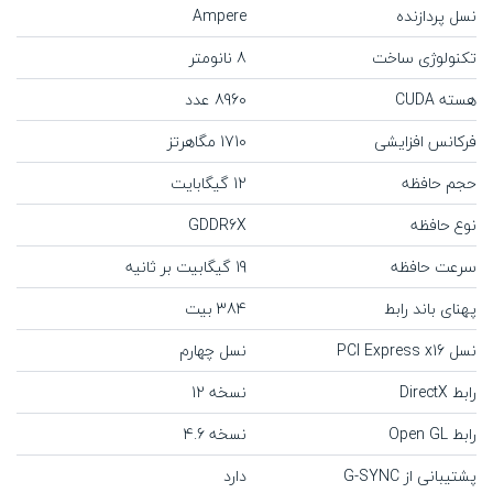
نسل پردازنده
Ampere
تکنولوژی ساخت
8 نانومتر
هسته CUDA
8960 عدد
فرکانس افزایشی
1710 مگاهرتز
حجم حافظه
12 گیگابایت
نوع حافظه
GDDR6X
سرعت حافظه
19 گیگابیت بر ثانیه
پهنای باند رابط
384 بیت
نسل PCI Express x16
نسل چهارم
رابط DirectX
نسخه 12
رابط Open GL
نسخه 4.6
پشتیبانی از G-SYNC
دارد