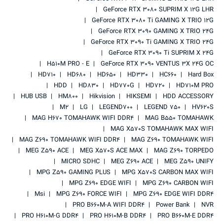
GeForce RTX 3080 SUPRIM X 12G LHR
GeForce RTX 3080 Ti GAMING X TRIO 12G
GeForce RTX 3090 GAMING X TRIO 24G
GeForce RTX 3090 Ti GAMING X TRIO 24G
GeForce RTX 3090 Ti SUPRIM X 24G
H510M PRO - E
GeForce RTX 3090 VENTUS 3X 24G OC
HD710
HD680
HD650
HD330
HC660
Hard Box
HDD
HD830
HD770G
HD720
HD710M PRO
HUB USB
HM800
Hikvision
HIKSEMI
HDD ACCESSORY
M2
LG
LEGEND700
LEGEND 750
HV620S
MAG H670 TOMAHAWK WIFI DDR4
MAG B550 TOMAHAWK
MAG X570S TOMAHAWK MAX WIFI
MAG Z690 TOMAHAWK WIFI DDR4
MAG Z690 TOMAHAWK WIFI
MEG Z590 ACE
MEG X570S ACE MAX
MAG Z690 TORPEDO
MICRO SDHC
MEG Z690 ACE
MEG Z590 UNIFY
MPG Z590 GAMING PLUS
MPG X570S CARBON MAX WIFI
MPG Z690 EDGE WIFI
MPG Z690 CARBON WIFI
Msi
MPG Z690 FORCE WIFI
MPG Z690 EDGE WIFI DDR4
PRO B660M-A WIFI DDR4
Power Bank
NVR
PRO H610M-G DDR4
PRO H610M-B DDR4
PRO B660M-E DDR4