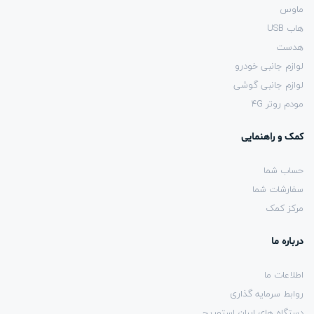
ماوس
هاب USB
هدست
لوازم جانبی خودرو
لوازم جانبی گوشی
مودم روتر 4G
کمک و راهنمایی
حساب شما
سفارشات شما
مرکز کمک
درباره ما
اطلاعات ما
روابط سرمایه گذاری
دستگاه های ایران استوریج