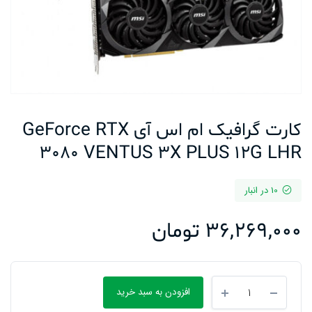
کارت گرافیک ام اس آی GeForce RTX
3080 VENTUS 3X PLUS 12G LHR
10 در انبار
36,269,000
تومان
کارت
افزودن به سبد خرید
گرافیک
ام