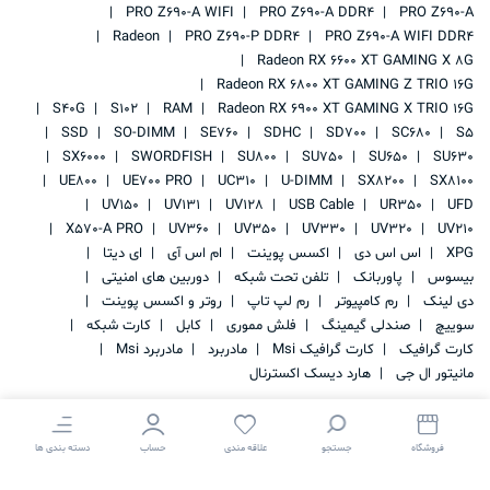
PRO Z690-A WIFI
PRO Z690-A DDR4
PRO Z690-A
Radeon
PRO Z690-P DDR4
PRO Z690-A WIFI DDR4
Radeon RX 6600 XT GAMING X 8G
Radeon RX 6800 XT GAMING Z TRIO 16G
S40G
S102
RAM
Radeon RX 6900 XT GAMING X TRIO 16G
SSD
SO-DIMM
SE760
SDHC
SD700
SC680
S5
SX6000
SWORDFISH
SU800
SU750
SU650
SU630
UE800
UE700 PRO
UC310
U-DIMM
SX8200
SX8100
UV150
UV131
UV128
USB Cable
UR350
UFD
X570-A PRO
UV360
UV350
UV330
UV320
UV210
XPG
اس اس دی
اکسس پوینت
ام اس آی
ای دیتا
بیسوس
پاوربانک
تلفن تحت شبکه
دوربین های امنیتی
دی لینک
رم کامپیوتر
رم لپ تاپ
روتر و اکسس پوینت
سوییچ
صندلی گیمینگ
فلش مموری
کابل
کارت شبکه
کارت گرافیک
کارت گرافیک Msi
مادربرد
مادربرد Msi
مانیتور ال جی
هارد دیسک اکسترنال
فروشگاه
جستجو
علاقه مندی
حساب
دسته بندی ها
کلیه حقوق این سایت متعلق به
IRAN STORAGE
می باشد.