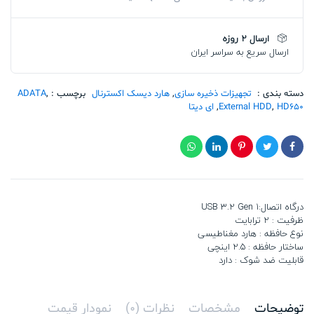
HD650
RED
2TB
ارسال 2 روزه
تعداد
ارسال سریع به سراسر ایران
دسته بندی :
تجهیزات ذخیره سازی
,
هارد دیسک اکسترنال
برچسب :
,
ADATA
HD650
,
External HDD
,
ای دیتا
درگاه اتصال:USB 3.2 Gen 1
ظرفیت : 2 ترابایت
نوع حافظه : هارد مغناطیسی
ساختار حافظه : 2.5 اینچی
قابلیت ضد شوک : دارد
توضیحات
مشخصات
نظرات (0)
نمودار قیمت