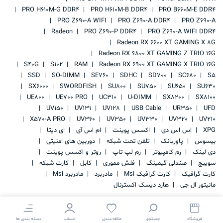
PRO H610M-G DDR4
PRO H610M-B DDR4
PRO B660M-E DDR4
PRO Z690-A WIFI
PRO Z690-A DDR4
PRO Z690-A
Radeon
PRO Z690-P DDR4
PRO Z690-A WIFI DDR4
Radeon RX 6600 XT GAMING X 8G
Radeon RX 6800 XT GAMING Z TRIO 16G
S40G
S102
RAM
Radeon RX 6900 XT GAMING X TRIO 16G
SSD
SO-DIMM
SE760
SDHC
SD700
SC680
S5
SX6000
SWORDFISH
SU800
SU750
SU650
SU630
UE800
UE700 PRO
UC310
U-DIMM
SX8200
SX8100
UV150
UV131
UV128
USB Cable
UR350
UFD
X570-A PRO
UV360
UV350
UV330
UV320
UV210
XPG
اس اس دی
اکسس پوینت
ام اس آی
ای دیتا
بیسوس
پاوربانک
تلفن تحت شبکه
دوربین های امنیتی
دی لینک
رم کامپیوتر
رم لپ تاپ
روتر و اکسس پوینت
سوییچ
صندلی گیمینگ
فلش مموری
کابل
کارت شبکه
کارت گرافیک
کارت گرافیک Msi
مادربرد
مادربرد Msi
مانیتور ال جی
هارد دیسک اکسترنال
فروشگاه
جستجو
علاقه مندی
حساب
دسته بندی ها