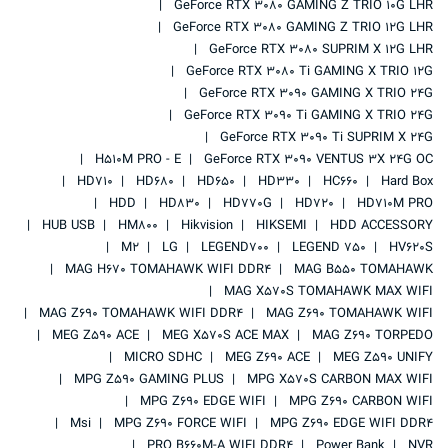
GeForce RTX 3080 GAMING Z TRIO 10G LHR
GeForce RTX 3080 GAMING Z TRIO 12G LHR
GeForce RTX 3080 SUPRIM X 12G LHR
GeForce RTX 3080 Ti GAMING X TRIO 12G
GeForce RTX 3090 GAMING X TRIO 24G
GeForce RTX 3090 Ti GAMING X TRIO 24G
GeForce RTX 3090 Ti SUPRIM X 24G
H510M PRO - E
GeForce RTX 3090 VENTUS 3X 24G OC
HD710
HD680
HD650
HD330
HC660
Hard Box
HDD
HD830
HD770G
HD720
HD710M PRO
HUB USB
HM800
Hikvision
HIKSEMI
HDD ACCESSORY
M2
LG
LEGEND700
LEGEND 750
HV620S
MAG H670 TOMAHAWK WIFI DDR4
MAG B550 TOMAHAWK
MAG X570S TOMAHAWK MAX WIFI
MAG Z690 TOMAHAWK WIFI DDR4
MAG Z690 TOMAHAWK WIFI
MEG Z590 ACE
MEG X570S ACE MAX
MAG Z690 TORPEDO
MICRO SDHC
MEG Z690 ACE
MEG Z590 UNIFY
MPG Z590 GAMING PLUS
MPG X570S CARBON MAX WIFI
MPG Z690 EDGE WIFI
MPG Z690 CARBON WIFI
Msi
MPG Z690 FORCE WIFI
MPG Z690 EDGE WIFI DDR4
PRO B660M-A WIFI DDR4
Power Bank
NVR