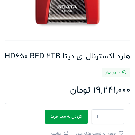
هارد اکسترنال ای دیتا HD650 RED 2TB
10 در انبار
19,241,000
تومان
هارد
افزودن به سبد خرید
اکسترنال
ای
دیتا
افزودن به لیست علاقه مندی
مقایسه