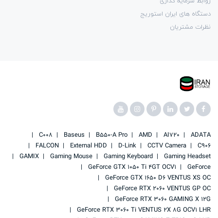
روابط سرمایه گذاری
دستگاه های ایران استوریج
نظرات مشتریان
C008
Baseus
B550-A Pro
AMD
AI720
ADATA
FALCON
External HDD
D-Link
CCTV Camera
C906
GAMIX
Gaming Mouse
Gaming Keyboard
Gaming Headset
GeForce GTX 1050 Ti 4GT OCV1
GeForce
GeForce GTX 1650 D6 VENTUS XS OC
GeForce RTX 2060 VENTUS GP OC
GeForce RTX 3060 GAMING X 12G
GeForce RTX 3060 Ti VENTUS 2X 8G OCV1 LHR