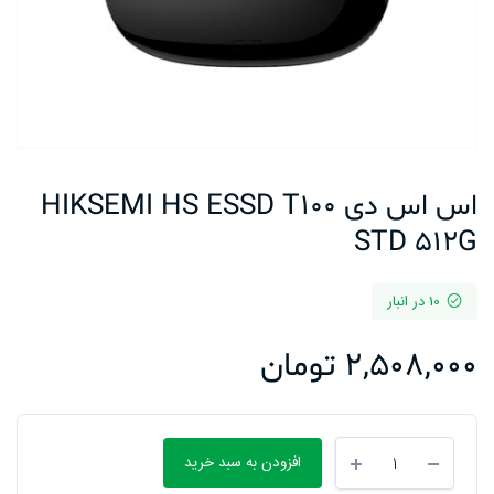
اس اس دی HIKSEMI HS ESSD T100
STD 512G
10 در انبار
2,508,000
تومان
اس
افزودن به سبد خرید
اس
دی