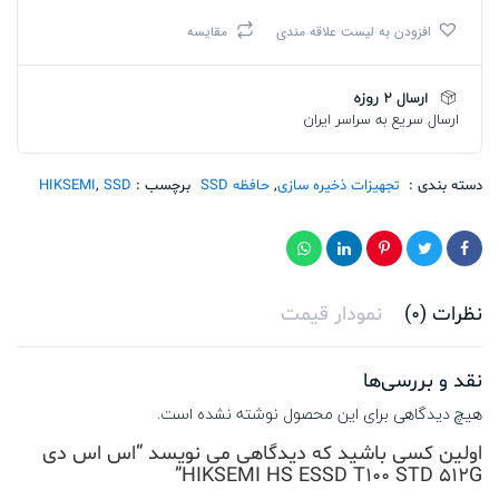
HIKSEMI
افزودن به لیست علاقه مندی
مقایسه
HS
ESSD
T100
ارسال 2 روزه
STD
ارسال سریع به سراسر ایران
512G
تعداد
دسته بندی :
تجهیزات ذخیره سازی
,
حافظه SSD
برچسب :
SSD
,
HIKSEMI
نظرات (0)
نمودار قیمت
نقد و بررسی‌ها
هیچ دیدگاهی برای این محصول نوشته نشده است.
اولین کسی باشید که دیدگاهی می نویسد “اس اس دی
HIKSEMI HS ESSD T100 STD 512G”