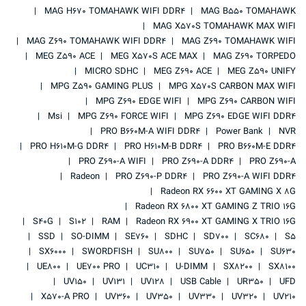
MAG H670 TOMAHAWK WIFI DDR4
MAG B550 TOMAHAWK
MAG X570S TOMAHAWK MAX WIFI
MAG Z690 TOMAHAWK WIFI DDR4
MAG Z690 TOMAHAWK WIFI
MEG Z590 ACE
MEG X570S ACE MAX
MAG Z690 TORPEDO
MICRO SDHC
MEG Z690 ACE
MEG Z590 UNIFY
MPG Z590 GAMING PLUS
MPG X570S CARBON MAX WIFI
MPG Z690 EDGE WIFI
MPG Z690 CARBON WIFI
Msi
MPG Z690 FORCE WIFI
MPG Z690 EDGE WIFI DDR4
PRO B660M-A WIFI DDR4
Power Bank
NVR
PRO H610M-G DDR4
PRO H610M-B DDR4
PRO B660M-E DDR4
PRO Z690-A WIFI
PRO Z690-A DDR4
PRO Z690-A
Radeon
PRO Z690-P DDR4
PRO Z690-A WIFI DDR4
Radeon RX 6600 XT GAMING X 8G
Radeon RX 6800 XT GAMING Z TRIO 16G
S40G
S102
RAM
Radeon RX 6900 XT GAMING X TRIO 16G
SSD
SO-DIMM
SE760
SDHC
SD700
SC680
S5
SX6000
SWORDFISH
SU800
SU750
SU650
SU630
UE800
UE700 PRO
UC310
U-DIMM
SX8200
SX8100
UV150
UV131
UV128
USB Cable
UR350
UFD
X570-A PRO
UV360
UV350
UV330
UV320
UV210