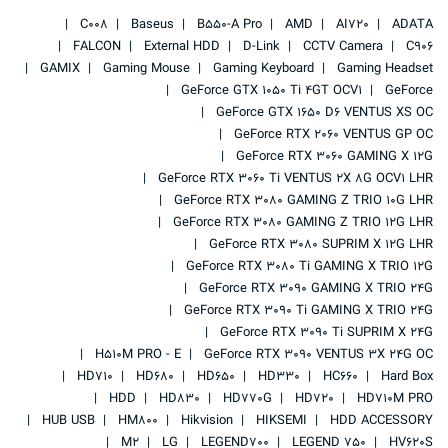
C008
Baseus
B550-A Pro
AMD
AI720
ADATA
FALCON
External HDD
D-Link
CCTV Camera
C906
GAMIX
Gaming Mouse
Gaming Keyboard
Gaming Headset
GeForce GTX 1050 Ti 4GT OCV1
GeForce
GeForce GTX 1650 D6 VENTUS XS OC
GeForce RTX 2060 VENTUS GP OC
GeForce RTX 3060 GAMING X 12G
GeForce RTX 3060 Ti VENTUS 2X 8G OCV1 LHR
GeForce RTX 3080 GAMING Z TRIO 10G LHR
GeForce RTX 3080 GAMING Z TRIO 12G LHR
GeForce RTX 3080 SUPRIM X 12G LHR
GeForce RTX 3080 Ti GAMING X TRIO 12G
GeForce RTX 3090 GAMING X TRIO 24G
GeForce RTX 3090 Ti GAMING X TRIO 24G
GeForce RTX 3090 Ti SUPRIM X 24G
H510M PRO - E
GeForce RTX 3090 VENTUS 3X 24G OC
HD710
HD680
HD650
HD330
HC660
Hard Box
HDD
HD830
HD770G
HD720
HD710M PRO
HUB USB
HM800
Hikvision
HIKSEMI
HDD ACCESSORY
M2
LG
LEGEND700
LEGEND 750
HV620S