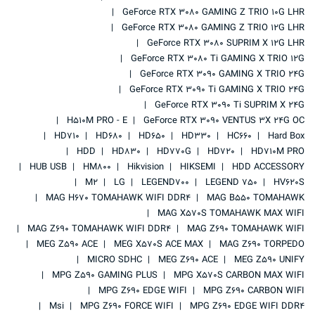
GeForce RTX 3080 GAMING Z TRIO 10G LHR
GeForce RTX 3080 GAMING Z TRIO 12G LHR
GeForce RTX 3080 SUPRIM X 12G LHR
GeForce RTX 3080 Ti GAMING X TRIO 12G
GeForce RTX 3090 GAMING X TRIO 24G
GeForce RTX 3090 Ti GAMING X TRIO 24G
GeForce RTX 3090 Ti SUPRIM X 24G
H510M PRO - E
GeForce RTX 3090 VENTUS 3X 24G OC
HD710
HD680
HD650
HD330
HC660
Hard Box
HDD
HD830
HD770G
HD720
HD710M PRO
HUB USB
HM800
Hikvision
HIKSEMI
HDD ACCESSORY
M2
LG
LEGEND700
LEGEND 750
HV620S
MAG H670 TOMAHAWK WIFI DDR4
MAG B550 TOMAHAWK
MAG X570S TOMAHAWK MAX WIFI
MAG Z690 TOMAHAWK WIFI DDR4
MAG Z690 TOMAHAWK WIFI
MEG Z590 ACE
MEG X570S ACE MAX
MAG Z690 TORPEDO
MICRO SDHC
MEG Z690 ACE
MEG Z590 UNIFY
MPG Z590 GAMING PLUS
MPG X570S CARBON MAX WIFI
MPG Z690 EDGE WIFI
MPG Z690 CARBON WIFI
Msi
MPG Z690 FORCE WIFI
MPG Z690 EDGE WIFI DDR4