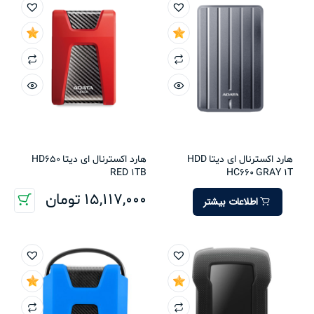
هارد اکسترنال ای دیتا HDD
هارد اکسترنال ای دیتا HD650
RED 1TB
HC660 GRAY 1T
15,117,000
تومان
اطلاعات بیشتر