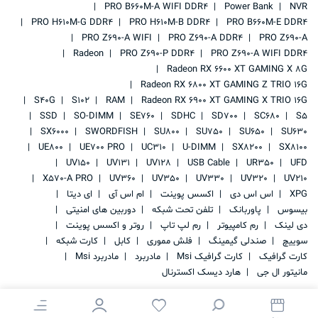
PRO B660M-A WIFI DDR4
Power Bank
NVR
PRO H610M-G DDR4
PRO H610M-B DDR4
PRO B660M-E DDR4
PRO Z690-A WIFI
PRO Z690-A DDR4
PRO Z690-A
Radeon
PRO Z690-P DDR4
PRO Z690-A WIFI DDR4
Radeon RX 6600 XT GAMING X 8G
Radeon RX 6800 XT GAMING Z TRIO 16G
S40G
S102
RAM
Radeon RX 6900 XT GAMING X TRIO 16G
SSD
SO-DIMM
SE760
SDHC
SD700
SC680
S5
SX6000
SWORDFISH
SU800
SU750
SU650
SU630
UE800
UE700 PRO
UC310
U-DIMM
SX8200
SX8100
UV150
UV131
UV128
USB Cable
UR350
UFD
X570-A PRO
UV360
UV350
UV330
UV320
UV210
XPG
اس اس دی
اکسس پوینت
ام اس آی
ای دیتا
بیسوس
پاوربانک
تلفن تحت شبکه
دوربین های امنیتی
دی لینک
رم کامپیوتر
رم لپ تاپ
روتر و اکسس پوینت
سوییچ
صندلی گیمینگ
فلش مموری
کابل
کارت شبکه
کارت گرافیک
کارت گرافیک Msi
مادربرد
مادربرد Msi
مانیتور ال جی
هارد دیسک اکسترنال