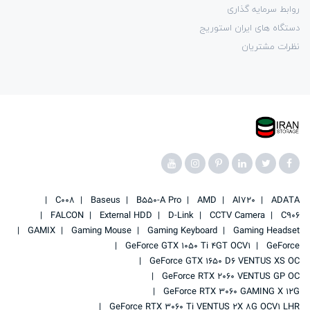
روابط سرمایه گذاری
دستگاه های ایران استوریج
نظرات مشتریان
C008
Baseus
B550-A Pro
AMD
AI720
ADATA
FALCON
External HDD
D-Link
CCTV Camera
C906
GAMIX
Gaming Mouse
Gaming Keyboard
Gaming Headset
GeForce GTX 1050 Ti 4GT OCV1
GeForce
GeForce GTX 1650 D6 VENTUS XS OC
GeForce RTX 2060 VENTUS GP OC
GeForce RTX 3060 GAMING X 12G
GeForce RTX 3060 Ti VENTUS 2X 8G OCV1 LHR