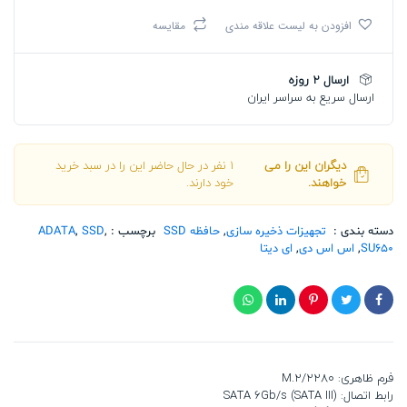
ای
افزودن به لیست علاقه مندی
مقایسه
دیتا
SATA
M2
ارسال 2 روزه
2280
ارسال سریع به سراسر ایران
SU650
256G
تعداد
دیگران این را می
1 نفر در حال حاضر این را در سبد خرید
خواهند.
خود دارند.
دسته بندی :
تجهیزات ذخیره سازی
,
حافظه SSD
برچسب :
,
SSD
,
ADATA
SU650
,
اس اس دی
,
ای دیتا
فرم ظاهری: M.2/2280
رابط اتصال: SATA 6Gb/s (SATA III)