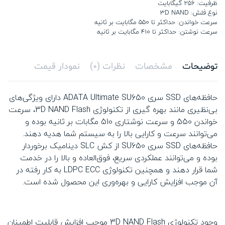
ظرفیت: 256 گیگابایت
نوع فلش: 3D NAND
سرعت خواندن: حداکثر تا 550 مگابایت بر ثانیه
سرعت نوشتن: حداکثر تا 410 مگابایت بر ثانیه
توضیحات
مشخصات
نظرات (0)
نمودار قیمت
حافظه‌های SSD سری ADATA Ultimate SU650 دارای ویژگی‌های
بی‌نظیری مانند بهره گیری از تکنولوژی 3D NAND Flash، سرعت
خواندن 550 و سرعت نوشتاری 510 مگابات بر ثانیه بوده و
می‌توانند سرعت و کارایی بالا را به سیستم شما هدیه دهند.
حافظه‌های SSD سری SU650 از کش SLC دینامیک برخوردار
بوده و می‌توانند عملکردی سریع، فوق‌العاده و بالا را در خدمت
شما قرار دهند و همچنین تکنولوژی LDPC ECC به کار رفته در
آن موجب افزایش کارایی و بهره‌وری این محصول شده است.
وجود تکنولوژی 3D NAND Flash موجب افزایش قابلیت اطمینان