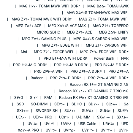
M2
LG
LEGEND700
LEGEND 750
HV620S
MAG H670 TOMAHAWK WIFI DDR4
MAG B550 TOMAHAWK
MAG X570S TOMAHAWK MAX WIFI
MAG Z690 TOMAHAWK WIFI DDR4
MAG Z690 TOMAHAWK WIFI
MEG Z590 ACE
MEG X570S ACE MAX
MAG Z690 TORPEDO
MICRO SDHC
MEG Z690 ACE
MEG Z590 UNIFY
MPG Z590 GAMING PLUS
MPG X570S CARBON MAX WIFI
MPG Z690 EDGE WIFI
MPG Z690 CARBON WIFI
Msi
MPG Z690 FORCE WIFI
MPG Z690 EDGE WIFI DDR4
PRO B660M-A WIFI DDR4
Power Bank
NVR
PRO H610M-G DDR4
PRO H610M-B DDR4
PRO B660M-E DDR4
PRO Z690-A WIFI
PRO Z690-A DDR4
PRO Z690-A
Radeon
PRO Z690-P DDR4
PRO Z690-A WIFI DDR4
Radeon RX 6600 XT GAMING X 8G
Radeon RX 6800 XT GAMING Z TRIO 16G
S40G
S102
RAM
Radeon RX 6900 XT GAMING X TRIO 16G
SSD
SO-DIMM
SE760
SDHC
SD700
SC680
S5
SX6000
SWORDFISH
SU800
SU750
SU650
SU630
UE800
UE700 PRO
UC310
U-DIMM
SX8200
SX8100
UV150
UV131
UV128
USB Cable
UR350
UFD
X570-A PRO
UV360
UV350
UV330
UV320
UV210