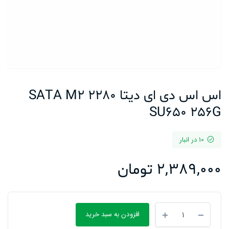
اس اس دی ای دیتا SATA M2 2280
SU650 256G
10 در انبار
2,389,000
تومان
اس
افزودن به سبد خرید
اس
دی