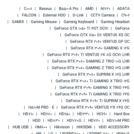
C008
Baseus
B550-A Pro
AMD
AI720
ADATA
FALCON
External HDD
D-Link
CCTV Camera
C906
GAMIX
Gaming Mouse
Gaming Keyboard
Gaming Headset
GeForce GTX 1050 Ti 4GT OCV1
GeForce
GeForce GTX 1650 D6 VENTUS XS OC
GeForce RTX 2060 VENTUS GP OC
GeForce RTX 3060 GAMING X 12G
GeForce RTX 3060 Ti VENTUS 2X 8G OCV1 LHR
GeForce RTX 3080 GAMING Z TRIO 10G LHR
GeForce RTX 3080 GAMING Z TRIO 12G LHR
GeForce RTX 3080 SUPRIM X 12G LHR
GeForce RTX 3080 Ti GAMING X TRIO 12G
GeForce RTX 3090 GAMING X TRIO 24G
GeForce RTX 3090 Ti GAMING X TRIO 24G
GeForce RTX 3090 Ti SUPRIM X 24G
H510M PRO - E
GeForce RTX 3090 VENTUS 3X 24G OC
HD710
HD680
HD650
HD330
HC660
Hard Box
HDD
HD830
HD770G
HD720
HD710M PRO
HUB USB
HM800
Hikvision
HIKSEMI
HDD ACCESSORY