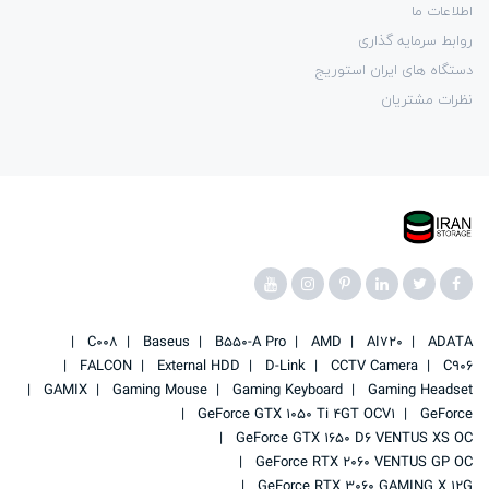
اطلاعات ما
روابط سرمایه گذاری
دستگاه های ایران استوریج
نظرات مشتریان
C008
Baseus
B550-A Pro
AMD
AI720
ADATA
FALCON
External HDD
D-Link
CCTV Camera
C906
GAMIX
Gaming Mouse
Gaming Keyboard
Gaming Headset
GeForce GTX 1050 Ti 4GT OCV1
GeForce
GeForce GTX 1650 D6 VENTUS XS OC
GeForce RTX 2060 VENTUS GP OC
GeForce RTX 3060 GAMING X 12G