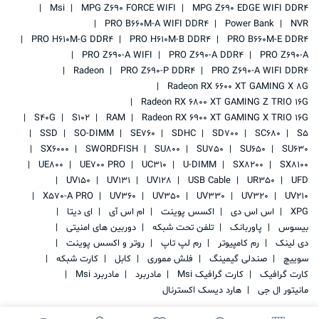
Msi
MPG Z690 FORCE WIFI
MPG Z690 EDGE WIFI DDR4
PRO B660M-A WIFI DDR4
Power Bank
NVR
PRO H610M-G DDR4
PRO H610M-B DDR4
PRO B660M-E DDR4
PRO Z690-A WIFI
PRO Z690-A DDR4
PRO Z690-A
Radeon
PRO Z690-P DDR4
PRO Z690-A WIFI DDR4
Radeon RX 6600 XT GAMING X 8G
Radeon RX 6800 XT GAMING Z TRIO 16G
S40G
S102
RAM
Radeon RX 6900 XT GAMING X TRIO 16G
SSD
SO-DIMM
SE760
SDHC
SD700
SC680
S5
SX6000
SWORDFISH
SU800
SU750
SU650
SU630
UE800
UE700 PRO
UC310
U-DIMM
SX8200
SX8100
UV150
UV131
UV128
USB Cable
UR350
UFD
X570-A PRO
UV360
UV350
UV330
UV320
UV210
XPG
اس اس دی
اکسس پوینت
ام اس آی
ای دیتا
بیسوس
پاوربانک
تلفن تحت شبکه
دوربین های امنیتی
دی لینک
رم کامپیوتر
رم لپ تاپ
روتر و اکسس پوینت
سوییچ
صندلی گیمینگ
فلش مموری
کابل
کارت شبکه
کارت گرافیک
کارت گرافیک Msi
مادربرد
مادربرد Msi
مانیتور ال جی
هارد دیسک اکسترنال