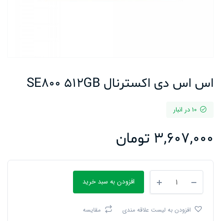
اس اس دی اکسترنال SE800 512GB
10 در انبار
3,607,000
تومان
اس
افزودن به سبد خرید
اس
دی
اکسترنال
افزودن به لیست علاقه مندی
مقایسه
SE800