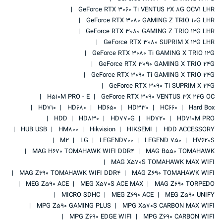
GeForce RTX 3060 Ti VENTUS 2X 8G OCV1 LHR
GeForce RTX 3080 GAMING Z TRIO 10G LHR
GeForce RTX 3080 GAMING Z TRIO 12G LHR
GeForce RTX 3080 SUPRIM X 12G LHR
GeForce RTX 3080 Ti GAMING X TRIO 12G
GeForce RTX 3090 GAMING X TRIO 24G
GeForce RTX 3090 Ti GAMING X TRIO 24G
GeForce RTX 3090 Ti SUPRIM X 24G
H510M PRO - E
GeForce RTX 3090 VENTUS 3X 24G OC
HD710
HD680
HD650
HD330
HC660
Hard Box
HDD
HD830
HD770G
HD720
HD710M PRO
HUB USB
HM800
Hikvision
HIKSEMI
HDD ACCESSORY
M2
LG
LEGEND700
LEGEND 750
HV620S
MAG H670 TOMAHAWK WIFI DDR4
MAG B550 TOMAHAWK
MAG X570S TOMAHAWK MAX WIFI
MAG Z690 TOMAHAWK WIFI DDR4
MAG Z690 TOMAHAWK WIFI
MEG Z590 ACE
MEG X570S ACE MAX
MAG Z690 TORPEDO
MICRO SDHC
MEG Z690 ACE
MEG Z590 UNIFY
MPG Z590 GAMING PLUS
MPG X570S CARBON MAX WIFI
MPG Z690 EDGE WIFI
MPG Z690 CARBON WIFI