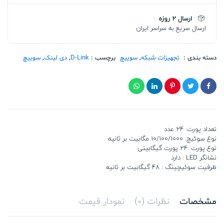
DGS-
1024C
ارسال 2 روزه
تعداد
ارسال سریع به سراسر ایران
دسته بندی :
تجهیزات شبکه
,
سوییچ
برچسب :
D-Link
,
دی لینک
,
سوییچ
تعداد پورت: 24 عدد
نوع سوئیچ: 10/100/1000 مگابیت بر ثانیه
نوع پورت :24 پورت گیگابیتی
نشانگر LED : دارد
ظرفیت سوئیچینگ : 48 گیگابیت بر ثانیه
مشخصات
نظرات (0)
نمودار قیمت