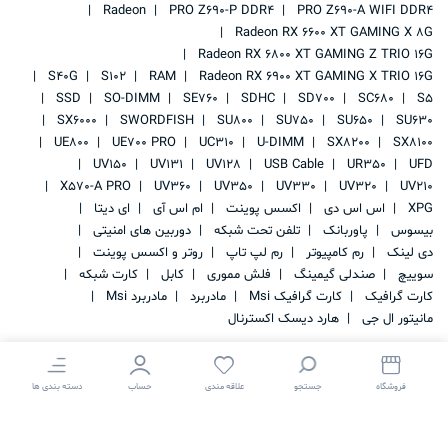
Radeon
PRO Z690-P DDR4
PRO Z690-A WIFI DDR4
Radeon RX 6600 XT GAMING X 8G
Radeon RX 6800 XT GAMING Z TRIO 16G
S40G
S102
RAM
Radeon RX 6900 XT GAMING X TRIO 16G
SSD
SO-DIMM
SE760
SDHC
SD700
SC680
S5
SX6000
SWORDFISH
SU800
SU750
SU650
SU630
UE800
UE700 PRO
UC310
U-DIMM
SX8200
SX8100
UV150
UV131
UV128
USB Cable
UR350
UFD
X570-A PRO
UV360
UV350
UV330
UV320
UV210
XPG
اس اس دی
اکسس پوینت
ام اس آی
ای دیتا
بیسوس
پاوربانک
تلفن تحت شبکه
دوربین های امنیتی
دی لینک
رم کامپیوتر
رم لپ تاپ
روتر و اکسس پوینت
سوییچ
صندلی گیمینگ
فلش مموری
کابل
کارت شبکه
کارت گرافیک
کارت گرافیک Msi
مادربرد
مادربرد Msi
مانیتور ال جی
هارد دیسک اکسترنال
فروشگاه
جستجو
علاقه مندی
حساب
دسته بندی ها
کلیه حقوق این سایت متعلق به
IRAN STORAGE
می باشد.