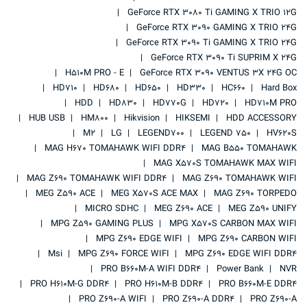
GeForce RTX 3080 Ti GAMING X TRIO 12G
GeForce RTX 3090 GAMING X TRIO 24G
GeForce RTX 3090 Ti GAMING X TRIO 24G
GeForce RTX 3090 Ti SUPRIM X 24G
H510M PRO - E
GeForce RTX 3090 VENTUS 3X 24G OC
HD710
HD680
HD650
HD330
HC660
Hard Box
HDD
HD830
HD770G
HD720
HD710M PRO
HUB USB
HM800
Hikvision
HIKSEMI
HDD ACCESSORY
M2
LG
LEGEND700
LEGEND 750
HV620S
MAG H670 TOMAHAWK WIFI DDR4
MAG B550 TOMAHAWK
MAG X570S TOMAHAWK MAX WIFI
MAG Z690 TOMAHAWK WIFI DDR4
MAG Z690 TOMAHAWK WIFI
MEG Z590 ACE
MEG X570S ACE MAX
MAG Z690 TORPEDO
MICRO SDHC
MEG Z690 ACE
MEG Z590 UNIFY
MPG Z590 GAMING PLUS
MPG X570S CARBON MAX WIFI
MPG Z690 EDGE WIFI
MPG Z690 CARBON WIFI
Msi
MPG Z690 FORCE WIFI
MPG Z690 EDGE WIFI DDR4
PRO B660M-A WIFI DDR4
Power Bank
NVR
PRO H610M-G DDR4
PRO H610M-B DDR4
PRO B660M-E DDR4
PRO Z690-A WIFI
PRO Z690-A DDR4
PRO Z690-A