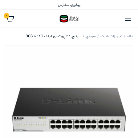
پیگیری سفارش
0
خانه
تجهیزات شبکه
سوییچ
سوئیچ 24 پورت دی لینک DGS-1024C