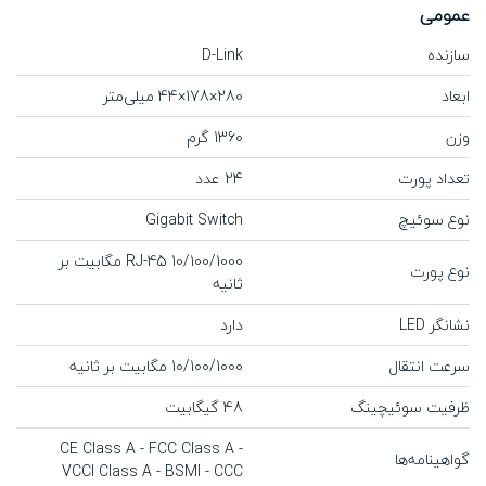
عمومی
سازنده
D-Link
ابعاد
280×178×44 میلی‌متر
وزن
1360 گرم
تعداد پورت
24 عدد
نوع سوئیچ
Gigabit Switch
RJ-45 10/100/1000 مگابیت بر
نوع پورت
ثانیه
نشانگر LED
دارد
سرعت انتقال
10/100/1000 مگابیت بر ثانیه
ظرفیت سوئیچینگ
48 گیگابیت
CE Class A - FCC Class A -
گواهینامه‌ها
VCCI Class A - BSMI - CCC