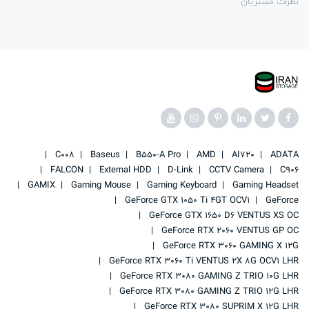
نظرات مشتریان
C008
Baseus
B550-A Pro
AMD
AI720
ADATA
FALCON
External HDD
D-Link
CCTV Camera
C906
GAMIX
Gaming Mouse
Gaming Keyboard
Gaming Headset
GeForce GTX 1050 Ti 4GT OCV1
GeForce
GeForce GTX 1650 D6 VENTUS XS OC
GeForce RTX 2060 VENTUS GP OC
GeForce RTX 3060 GAMING X 12G
GeForce RTX 3060 Ti VENTUS 2X 8G OCV1 LHR
GeForce RTX 3080 GAMING Z TRIO 10G LHR
GeForce RTX 3080 GAMING Z TRIO 12G LHR
GeForce RTX 3080 SUPRIM X 12G LHR